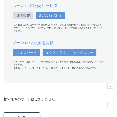
ホームケア販売サービス
店内販売
BEAUTY CITY
在庫状況により、品切れの可能性がございます。ご来店の際は事前のお電話をおすすめします。
BEAUTY CITYは、サロンでのカウンセリングを通じ、サロン専売品を購入できるオンラインスト
アです。
ダーマロジカ技術資格
エキスパート
エクストラクションマイスター
エキスパートとはダーマロジカの専門的なスキンケア知識・技術の認定を受けた最高レベルの技
術者です。
エクストラクションマイスターとは、「エクストラクション」技術の優れた技術者です。
1
検索条件のサロンはございません。
1