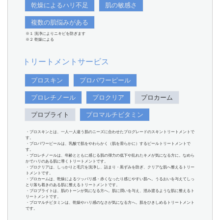
乾燥によるハリ不足
肌の敏感さ
複数の肌悩みがある
※１ 洗浄によりニキビを防ぎます
※２ 乾燥による
トリートメントサービス
プロスキン
プロパワーピール
プロレチノール
プロクリア
プロカーム
プロブライト
プロマルチビタミン
・プロスキンとは、一人一人違う肌のニーズに合わせたプログレードのスキントリートメントで
す。
・プロパワーピールは、乳酸で肌をやわらかく（肌を滑らかに）するピールトリートメントで
す。
・プロレチノールは、年齢とともに感じる肌の弾力の低下や乱れたキメが気になる方に。なめら
かでハリのある肌に導くトリートメントです。
・プロクリアは、しっかりと毛穴を洗浄し、詰まり・黒ずみを防ぎ、クリアな肌へ整えるトリー
トメントです。
・プロカームは、乾燥によるツッパリ感・赤くなったり感じやすい肌へ。うるおいを与えてしっ
とり落ち着きのある肌に整えるトリートメントです。
・プロブライトは、肌のトーンが気になる方へ。肌に潤いを与え、澄み渡るような肌に整えるト
リートメントです。
・プロマルチビタミンは、乾燥やハリ感のなさが気になる方へ。肌をひきしめるトリートメント
です。