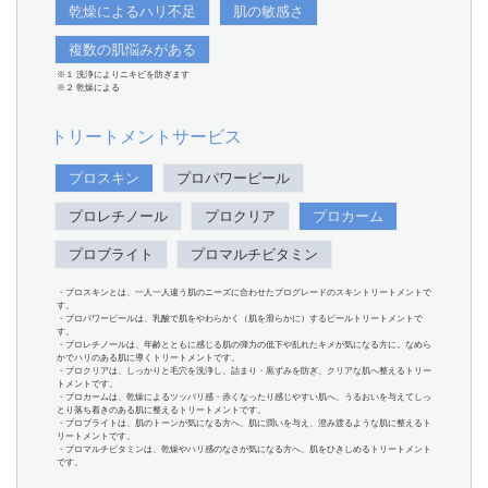
乾燥によるハリ不足
肌の敏感さ
複数の肌悩みがある
※１ 洗浄によりニキビを防ぎます
※２ 乾燥による
トリートメントサービス
プロスキン
プロパワーピール
プロレチノール
プロクリア
プロカーム
プロブライト
プロマルチビタミン
・プロスキンとは、一人一人違う肌のニーズに合わせたプログレードのスキントリートメントで
す。
・プロパワーピールは、乳酸で肌をやわらかく（肌を滑らかに）するピールトリートメントで
す。
・プロレチノールは、年齢とともに感じる肌の弾力の低下や乱れたキメが気になる方に。なめら
かでハリのある肌に導くトリートメントです。
・プロクリアは、しっかりと毛穴を洗浄し、詰まり・黒ずみを防ぎ、クリアな肌へ整えるトリー
トメントです。
・プロカームは、乾燥によるツッパリ感・赤くなったり感じやすい肌へ。うるおいを与えてしっ
とり落ち着きのある肌に整えるトリートメントです。
・プロブライトは、肌のトーンが気になる方へ。肌に潤いを与え、澄み渡るような肌に整えるト
リートメントです。
・プロマルチビタミンは、乾燥やハリ感のなさが気になる方へ。肌をひきしめるトリートメント
です。