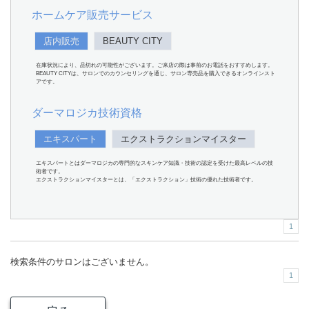
ホームケア販売サービス
店内販売
BEAUTY CITY
在庫状況により、品切れの可能性がございます。ご来店の際は事前のお電話をおすすめします。
BEAUTY CITYは、サロンでのカウンセリングを通じ、サロン専売品を購入できるオンラインスト
アです。
ダーマロジカ技術資格
エキスパート
エクストラクションマイスター
エキスパートとはダーマロジカの専門的なスキンケア知識・技術の認定を受けた最高レベルの技
術者です。
エクストラクションマイスターとは、「エクストラクション」技術の優れた技術者です。
1
検索条件のサロンはございません。
1