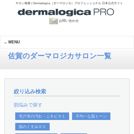
サロン検索 | Dermalogica（ダーマロジカ）プロフェッショナル 日本公式サイト
お問い合わせ
MENU
佐賀のダーマロジカサロン一覧
絞り込み検索
肌悩みで探す
毛穴等の汚れ・ニキビ※１
不均一な肌トーン
肌のくすみ※２