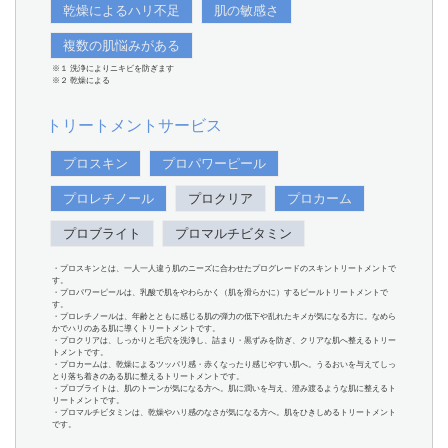
乾燥によるハリ不足
肌の敏感さ
複数の肌悩みがある
※１ 洗浄によりニキビを防ぎます
※２ 乾燥による
トリートメントサービス
プロスキン
プロパワーピール
プロレチノール
プロクリア
プロカーム
プロブライト
プロマルチビタミン
・プロスキンとは、一人一人違う肌のニーズに合わせたプログレードのスキントリートメントで
す。
・プロパワーピールは、乳酸で肌をやわらかく（肌を滑らかに）するピールトリートメントで
す。
・プロレチノールは、年齢とともに感じる肌の弾力の低下や乱れたキメが気になる方に。なめら
かでハリのある肌に導くトリートメントです。
・プロクリアは、しっかりと毛穴を洗浄し、詰まり・黒ずみを防ぎ、クリアな肌へ整えるトリー
トメントです。
・プロカームは、乾燥によるツッパリ感・赤くなったり感じやすい肌へ。うるおいを与えてしっ
とり落ち着きのある肌に整えるトリートメントです。
・プロブライトは、肌のトーンが気になる方へ。肌に潤いを与え、澄み渡るような肌に整えるト
リートメントです。
・プロマルチビタミンは、乾燥やハリ感のなさが気になる方へ。肌をひきしめるトリートメント
です。