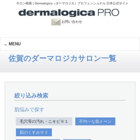
サロン検索 | Dermalogica（ダーマロジカ）プロフェッショナル 日本公式サイト
お問い合わせ
MENU
佐賀のダーマロジカサロン一覧
絞り込み検索
肌悩みで探す
毛穴等の汚れ・ニキビ※１
不均一な肌トーン
肌のくすみ※２