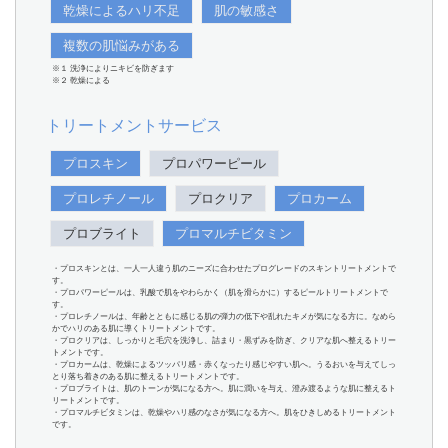
乾燥によるハリ不足
肌の敏感さ
複数の肌悩みがある
※１ 洗浄によりニキビを防ぎます
※２ 乾燥による
トリートメントサービス
プロスキン
プロパワーピール
プロレチノール
プロクリア
プロカーム
プロブライト
プロマルチビタミン
・プロスキンとは、一人一人違う肌のニーズに合わせたプログレードのスキントリートメントで
す。
・プロパワーピールは、乳酸で肌をやわらかく（肌を滑らかに）するピールトリートメントで
す。
・プロレチノールは、年齢とともに感じる肌の弾力の低下や乱れたキメが気になる方に。なめら
かでハリのある肌に導くトリートメントです。
・プロクリアは、しっかりと毛穴を洗浄し、詰まり・黒ずみを防ぎ、クリアな肌へ整えるトリー
トメントです。
・プロカームは、乾燥によるツッパリ感・赤くなったり感じやすい肌へ。うるおいを与えてしっ
とり落ち着きのある肌に整えるトリートメントです。
・プロブライトは、肌のトーンが気になる方へ。肌に潤いを与え、澄み渡るような肌に整えるト
リートメントです。
・プロマルチビタミンは、乾燥やハリ感のなさが気になる方へ。肌をひきしめるトリートメント
です。