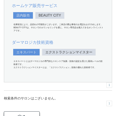
ホームケア販売サービス
店内販売
BEAUTY CITY
在庫状況により、品切れの可能性がございます。ご来店の際は事前のお電話をおすすめします。
BEAUTY CITYは、サロンでのカウンセリングを通じ、サロン専売品を購入できるオンラインスト
アです。
ダーマロジカ技術資格
エキスパート
エクストラクションマイスター
エキスパートとはダーマロジカの専門的なスキンケア知識・技術の認定を受けた最高レベルの技
術者です。
エクストラクションマイスターとは、「エクストラクション」技術の優れた技術者です。
1
検索条件のサロンはございません。
1