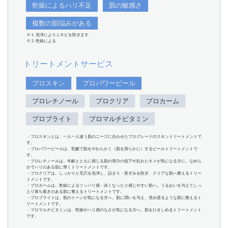
乾燥によるハリ不足
肌の敏感さ
複数の肌悩みがある
※１ 洗浄によりニキビを防ぎます
※２ 乾燥による
トリートメントサービス
プロスキン
プロパワーピール
プロレチノール
プロクリア
プロカーム
プロブライト
プロマルチビタミン
・プロスキンとは、一人一人違う肌のニーズに合わせたプログレードのスキントリートメントで
す。
・プロパワーピールは、乳酸で肌をやわらかく（肌を滑らかに）するピールトリートメントで
す。
・プロレチノールは、年齢とともに感じる肌の弾力の低下や乱れたキメが気になる方に。なめら
かでハリのある肌に導くトリートメントです。
・プロクリアは、しっかりと毛穴を洗浄し、詰まり・黒ずみを防ぎ、クリアな肌へ整えるトリー
トメントです。
・プロカームは、乾燥によるツッパリ感・赤くなったり感じやすい肌へ。うるおいを与えてしっ
とり落ち着きのある肌に整えるトリートメントです。
・プロブライトは、肌のトーンが気になる方へ。肌に潤いを与え、澄み渡るような肌に整えるト
リートメントです。
・プロマルチビタミンは、乾燥やハリ感のなさが気になる方へ。肌をひきしめるトリートメント
です。