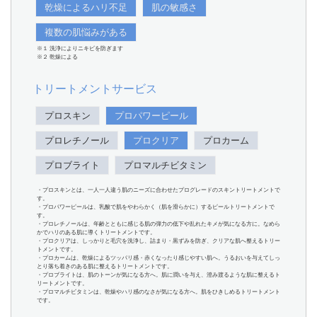
乾燥によるハリ不足
肌の敏感さ
複数の肌悩みがある
※１ 洗浄によりニキビを防ぎます
※２ 乾燥による
トリートメントサービス
プロスキン
プロパワーピール
プロレチノール
プロクリア
プロカーム
プロブライト
プロマルチビタミン
・プロスキンとは、一人一人違う肌のニーズに合わせたプログレードのスキントリートメントで
す。
・プロパワーピールは、乳酸で肌をやわらかく（肌を滑らかに）するピールトリートメントで
す。
・プロレチノールは、年齢とともに感じる肌の弾力の低下や乱れたキメが気になる方に。なめら
かでハリのある肌に導くトリートメントです。
・プロクリアは、しっかりと毛穴を洗浄し、詰まり・黒ずみを防ぎ、クリアな肌へ整えるトリー
トメントです。
・プロカームは、乾燥によるツッパリ感・赤くなったり感じやすい肌へ。うるおいを与えてしっ
とり落ち着きのある肌に整えるトリートメントです。
・プロブライトは、肌のトーンが気になる方へ。肌に潤いを与え、澄み渡るような肌に整えるト
リートメントです。
・プロマルチビタミンは、乾燥やハリ感のなさが気になる方へ。肌をひきしめるトリートメント
です。