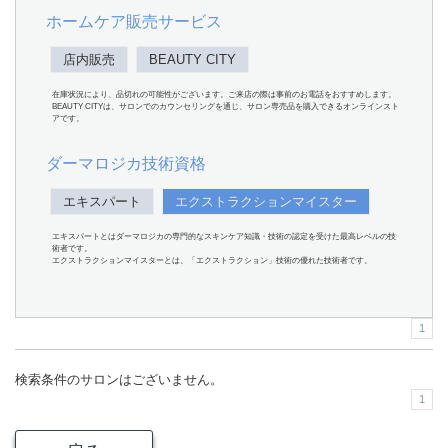
ホームケア販売サービス
店内販売
BEAUTY CITY
在庫状況により、品切れの可能性がございます。ご来店の際は事前のお電話をおすすめします。
BEAUTY CITYは、サロンでのカウンセリングを通じ、サロン専売品を購入できるオンラインスト
アです。
ダーマロジカ技術資格
エキスパート
エクストラクションマイスター
エキスパートとはダーマロジカの専門的なスキンケア知識・技術の認定を受けた最高レベルの技
術者です。
エクストラクションマイスターとは、「エクストラクション」技術の優れた技術者です。
1
検索条件のサロンはございません。
1