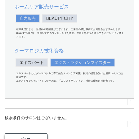
ホームケア販売サービス
店内販売
BEAUTY CITY
在庫状況により、品切れの可能性がございます。ご来店の際は事前のお電話をおすすめします。
BEAUTY CITYは、サロンでのカウンセリングを通じ、サロン専売品を購入できるオンラインスト
アです。
ダーマロジカ技術資格
エキスパート
エクストラクションマイスター
エキスパートとはダーマロジカの専門的なスキンケア知識・技術の認定を受けた最高レベルの技
術者です。
エクストラクションマイスターとは、「エクストラクション」技術の優れた技術者です。
1
検索条件のサロンはございません。
1