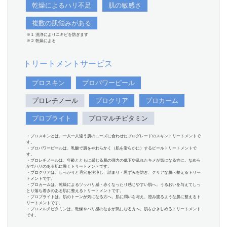
乾燥によるハリ不足
肌の敏感さ
複数の肌悩みがある
※１ 洗浄によりニキビを防ぎます
※２ 乾燥による
トリートメントサービス
プロスキン
プロパワーピール
プロレチノール
プロクリア
プロカーム
プロブライト
プロマルチビタミン
・プロスキンとは、一人一人違う肌のニーズに合わせたプログレードのスキントリートメントで
す。
・プロパワーピールは、乳酸で肌をやわらかく（肌を滑らかに）するピールトリートメントで
す。
・プロレチノールは、年齢とともに感じる肌の弾力の低下や乱れたキメが気になる方に。なめら
かでハリのある肌に導くトリートメントです。
・プロクリアは、しっかりと毛穴を洗浄し、詰まり・黒ずみを防ぎ、クリアな肌へ整えるトリー
トメントです。
・プロカームは、乾燥によるツッパリ感・赤くなったり感じやすい肌へ。うるおいを与えてしっ
とり落ち着きのある肌に整えるトリートメントです。
・プロブライトは、肌のトーンが気になる方へ。肌に潤いを与え、澄み渡るような肌に整えるト
リートメントです。
・プロマルチビタミンは、乾燥やハリ感のなさが気になる方へ。肌をひきしめるトリートメント
です。