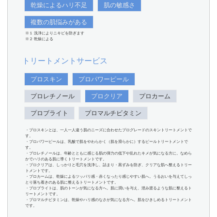
乾燥によるハリ不足
肌の敏感さ
複数の肌悩みがある
※１ 洗浄によりニキビを防ぎます
※２ 乾燥による
トリートメントサービス
プロスキン
プロパワーピール
プロレチノール
プロクリア
プロカーム
プロブライト
プロマルチビタミン
・プロスキンとは、一人一人違う肌のニーズに合わせたプログレードのスキントリートメントで
す。
・プロパワーピールは、乳酸で肌をやわらかく（肌を滑らかに）するピールトリートメントで
す。
・プロレチノールは、年齢とともに感じる肌の弾力の低下や乱れたキメが気になる方に。なめら
かでハリのある肌に導くトリートメントです。
・プロクリアは、しっかりと毛穴を洗浄し、詰まり・黒ずみを防ぎ、クリアな肌へ整えるトリー
トメントです。
・プロカームは、乾燥によるツッパリ感・赤くなったり感じやすい肌へ。うるおいを与えてしっ
とり落ち着きのある肌に整えるトリートメントです。
・プロブライトは、肌のトーンが気になる方へ。肌に潤いを与え、澄み渡るような肌に整えるト
リートメントです。
・プロマルチビタミンは、乾燥やハリ感のなさが気になる方へ。肌をひきしめるトリートメント
です。