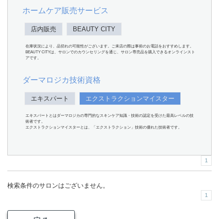
ホームケア販売サービス
店内販売
BEAUTY CITY
在庫状況により、品切れの可能性がございます。ご来店の際は事前のお電話をおすすめします。
BEAUTY CITYは、サロンでのカウンセリングを通じ、サロン専売品を購入できるオンラインスト
アです。
ダーマロジカ技術資格
エキスパート
エクストラクションマイスター
エキスパートとはダーマロジカの専門的なスキンケア知識・技術の認定を受けた最高レベルの技
術者です。
エクストラクションマイスターとは、「エクストラクション」技術の優れた技術者です。
1
検索条件のサロンはございません。
1