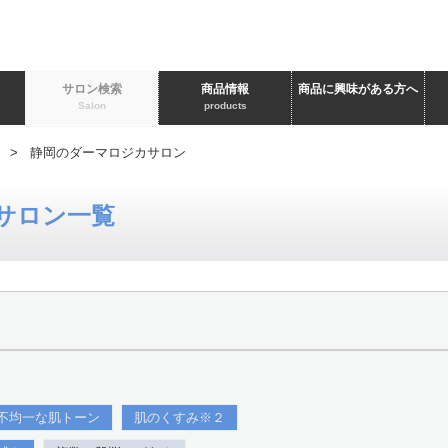
ト
サロン検索
商品情報
商品に興味がある方へ
Salon
products
> 静岡のダーマロジカサロン
サロン一覧
不均一な肌トーン
肌のくすみ※２