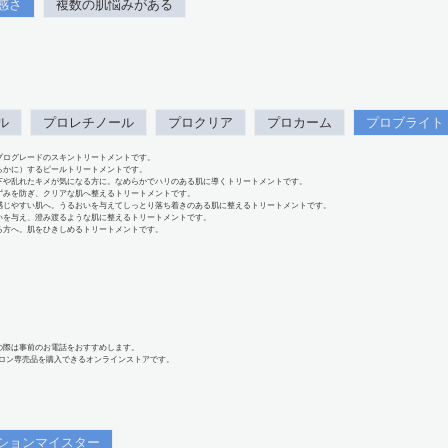
感さ
複数の肌悩みがある
ル
プロレチノール
プロクリア
プロカーム
プロブライト
プログレードのスキントリートメントです。
らかに）するピールトリートメントです。
下や乱れたキメが気になる方に。なめらかでハリのある肌に導くトリートメントです。
ずみを防ぎ、クリアな肌へ整えるトリートメントです。
感じやすい肌へ。うるおいを与えてしっとり落ち着きのある肌に整えるトリートメントです。
いを与え、澄み渡るような肌に整えるトリートメントです。
る方へ。肌をひきしめるトリートメントです。
の際は事前のお電話をおすすめします。
、サロン専売品を購入できるオンラインストアです。
ションマイスター