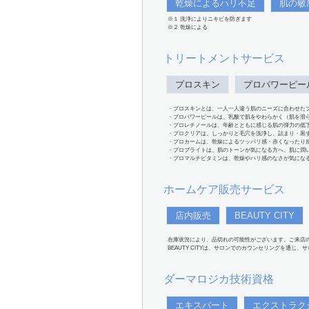
乾燥によるハリ不足
肌の敏
※１ 洗浄によりニキビを防ぎます
※２ 乾燥による
トリートメントサービス
プロスキン
プロパワーピー
・プロスキンとは、一人一人違う肌のニーズに合わせた
・プロパワーピールは、乳酸で肌をやわらかく（肌を滑
・プロレチノールは、年齢とともに感じる肌の弾力の低
・プロクリアは、しっかりと毛穴を洗浄し、詰まり・黒
・プロカームは、乾燥によるツッパリ感・赤くなったり
・プロブライトは、肌のトーンが気になる方へ。肌に潤
・プロマルチビタミンは、乾燥やハリ感のなさが気にな
ホームケア販売サービス
店内販売
BEAUTY CITY
在庫状況により、品切れの可能性がございます。ご来店
BEAUTY CITYは、サロンでのカウンセリングを通じ
ダーマロジカ技術資格
エキスパート
エクストラク