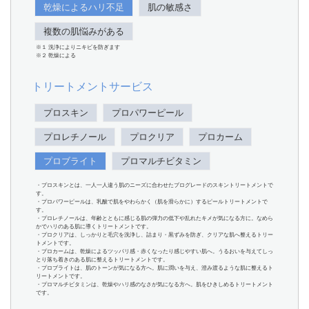
乾燥によるハリ不足
肌の敏感さ
複数の肌悩みがある
※１ 洗浄によりニキビを防ぎます
※２ 乾燥による
トリートメントサービス
プロスキン
プロパワーピール
プロレチノール
プロクリア
プロカーム
プロブライト
プロマルチビタミン
・プロスキンとは、一人一人違う肌のニーズに合わせたプログレードのスキントリートメントで
す。
・プロパワーピールは、乳酸で肌をやわらかく（肌を滑らかに）するピールトリートメントで
す。
・プロレチノールは、年齢とともに感じる肌の弾力の低下や乱れたキメが気になる方に。なめら
かでハリのある肌に導くトリートメントです。
・プロクリアは、しっかりと毛穴を洗浄し、詰まり・黒ずみを防ぎ、クリアな肌へ整えるトリー
トメントです。
・プロカームは、乾燥によるツッパリ感・赤くなったり感じやすい肌へ。うるおいを与えてしっ
とり落ち着きのある肌に整えるトリートメントです。
・プロブライトは、肌のトーンが気になる方へ。肌に潤いを与え、澄み渡るような肌に整えるト
リートメントです。
・プロマルチビタミンは、乾燥やハリ感のなさが気になる方へ。肌をひきしめるトリートメント
です。