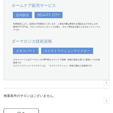
ホームケア販売サービス
店内販売
BEAUTY CITY
在庫状況により、品切れの可能性がございます。ご来店の際は事前のお電話をおすすめします。
BEAUTY CITYは、サロンでのカウンセリングを通じ、サロン専売品を購入できるオンラインスト
アです。
ダーマロジカ技術資格
エキスパート
エクストラクションマイスター
エキスパートとはダーマロジカの専門的なスキンケア知識・技術の認定を受けた最高レベルの技
術者です。
エクストラクションマイスターとは、「エクストラクション」技術の優れた技術者です。
1
検索条件のサロンはございません。
1