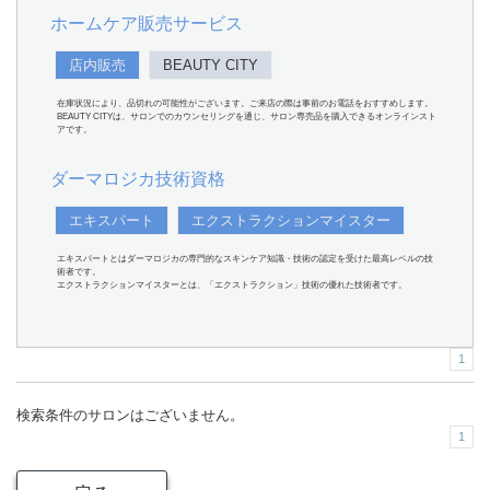
ホームケア販売サービス
店内販売
BEAUTY CITY
在庫状況により、品切れの可能性がございます。ご来店の際は事前のお電話をおすすめします。
BEAUTY CITYは、サロンでのカウンセリングを通じ、サロン専売品を購入できるオンラインスト
アです。
ダーマロジカ技術資格
エキスパート
エクストラクションマイスター
エキスパートとはダーマロジカの専門的なスキンケア知識・技術の認定を受けた最高レベルの技
術者です。
エクストラクションマイスターとは、「エクストラクション」技術の優れた技術者です。
1
検索条件のサロンはございません。
1