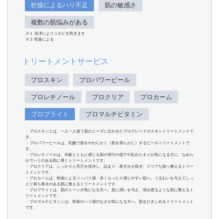
乾燥によるハリ不足
肌の敏感さ
複数の肌悩みがある
※１ 洗浄によりニキビを防ぎます
※２ 乾燥による
トリートメントサービス
プロスキン
プロパワーピール
プロレチノール
プロクリア
プロカーム
プロブライト
プロマルチビタミン
・プロスキンとは、一人一人違う肌のニーズに合わせたプログレードのスキントリートメントで
す。
・プロパワーピールは、乳酸で肌をやわらかく（肌を滑らかに）するピールトリートメントで
す。
・プロレチノールは、年齢とともに感じる肌の弾力の低下や乱れたキメが気になる方に。なめら
かでハリのある肌に導くトリートメントです。
・プロクリアは、しっかりと毛穴を洗浄し、詰まり・黒ずみを防ぎ、クリアな肌へ整えるトリー
トメントです。
・プロカームは、乾燥によるツッパリ感・赤くなったり感じやすい肌へ。うるおいを与えてしっ
とり落ち着きのある肌に整えるトリートメントです。
・プロブライトは、肌のトーンが気になる方へ。肌に潤いを与え、澄み渡るような肌に整えるト
リートメントです。
・プロマルチビタミンは、乾燥やハリ感のなさが気になる方へ。肌をひきしめるトリートメント
です。