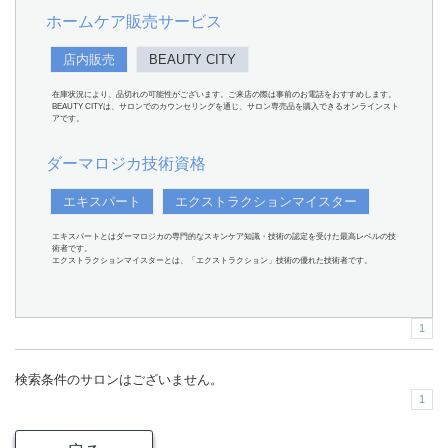
ホームケア販売サービス
店内販売
BEAUTY CITY
在庫状況により、品切れの可能性がございます。ご来店の際は事前のお電話をおすすめします。
BEAUTY CITYは、サロンでのカウンセリングを通じ、サロン専売品を購入できるオンラインスト
アです。
ダーマロジカ技術資格
エキスパート
エクストラクションマイスター
エキスパートとはダーマロジカの専門的なスキンケア知識・技術の認定を受けた最高レベルの技
術者です。
エクストラクションマイスターとは、「エクストラクション」技術の優れた技術者です。
1
検索条件のサロンはございません。
1