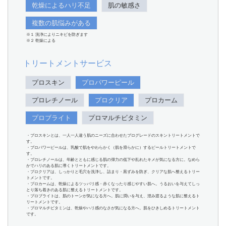
乾燥によるハリ不足
肌の敏感さ
複数の肌悩みがある
※１ 洗浄によりニキビを防ぎます
※２ 乾燥による
トリートメントサービス
プロスキン
プロパワーピール
プロレチノール
プロクリア
プロカーム
プロブライト
プロマルチビタミン
・プロスキンとは、一人一人違う肌のニーズに合わせたプログレードのスキントリートメントで
す。
・プロパワーピールは、乳酸で肌をやわらかく（肌を滑らかに）するピールトリートメントで
す。
・プロレチノールは、年齢とともに感じる肌の弾力の低下や乱れたキメが気になる方に。なめら
かでハリのある肌に導くトリートメントです。
・プロクリアは、しっかりと毛穴を洗浄し、詰まり・黒ずみを防ぎ、クリアな肌へ整えるトリー
トメントです。
・プロカームは、乾燥によるツッパリ感・赤くなったり感じやすい肌へ。うるおいを与えてしっ
とり落ち着きのある肌に整えるトリートメントです。
・プロブライトは、肌のトーンが気になる方へ。肌に潤いを与え、澄み渡るような肌に整えるト
リートメントです。
・プロマルチビタミンは、乾燥やハリ感のなさが気になる方へ。肌をひきしめるトリートメント
です。