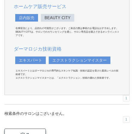
ホームケア販売サービス
店内販売
BEAUTY CITY
在庫状況により、品切れの可能性がございます。ご来店の際は事前のお電話をおすすめします。
BEAUTY CITYは、サロンでのカウンセリングを通じ、サロン専売品を購入できるオンラインスト
アです。
ダーマロジカ技術資格
エキスパート
エクストラクションマイスター
エキスパートとはダーマロジカの専門的なスキンケア知識・技術の認定を受けた最高レベルの技
術者です。
エクストラクションマイスターとは、「エクストラクション」技術の優れた技術者です。
1
検索条件のサロンはございません。
1