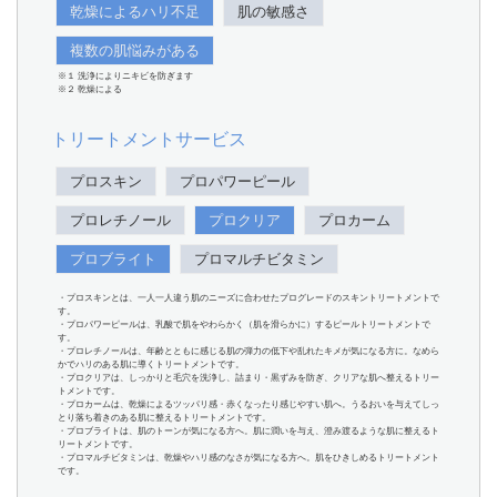
乾燥によるハリ不足
肌の敏感さ
複数の肌悩みがある
※１ 洗浄によりニキビを防ぎます
※２ 乾燥による
トリートメントサービス
プロスキン
プロパワーピール
プロレチノール
プロクリア
プロカーム
プロブライト
プロマルチビタミン
・プロスキンとは、一人一人違う肌のニーズに合わせたプログレードのスキントリートメントで
す。
・プロパワーピールは、乳酸で肌をやわらかく（肌を滑らかに）するピールトリートメントで
す。
・プロレチノールは、年齢とともに感じる肌の弾力の低下や乱れたキメが気になる方に。なめら
かでハリのある肌に導くトリートメントです。
・プロクリアは、しっかりと毛穴を洗浄し、詰まり・黒ずみを防ぎ、クリアな肌へ整えるトリー
トメントです。
・プロカームは、乾燥によるツッパリ感・赤くなったり感じやすい肌へ。うるおいを与えてしっ
とり落ち着きのある肌に整えるトリートメントです。
・プロブライトは、肌のトーンが気になる方へ。肌に潤いを与え、澄み渡るような肌に整えるト
リートメントです。
・プロマルチビタミンは、乾燥やハリ感のなさが気になる方へ。肌をひきしめるトリートメント
です。