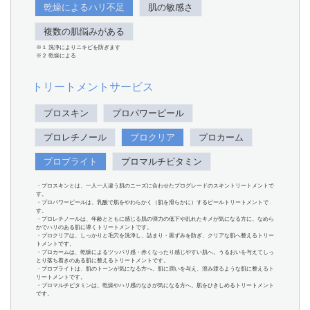
乾燥によるハリ不足
肌の敏感さ
複数の肌悩みがある
※１ 洗浄によりニキビを防ぎます
※２ 乾燥による
トリートメントサービス
プロスキン
プロパワーピール
プロレチノール
プロクリア
プロカーム
プロブライト
プロマルチビタミン
・プロスキンとは、一人一人違う肌のニーズに合わせたプログレードのスキントリートメントで
す。
・プロパワーピールは、乳酸で肌をやわらかく（肌を滑らかに）するピールトリートメントで
す。
・プロレチノールは、年齢とともに感じる肌の弾力の低下や乱れたキメが気になる方に。なめら
かでハリのある肌に導くトリートメントです。
・プロクリアは、しっかりと毛穴を洗浄し、詰まり・黒ずみを防ぎ、クリアな肌へ整えるトリー
トメントです。
・プロカームは、乾燥によるツッパリ感・赤くなったり感じやすい肌へ。うるおいを与えてしっ
とり落ち着きのある肌に整えるトリートメントです。
・プロブライトは、肌のトーンが気になる方へ。肌に潤いを与え、澄み渡るような肌に整えるト
リートメントです。
・プロマルチビタミンは、乾燥やハリ感のなさが気になる方へ。肌をひきしめるトリートメント
です。