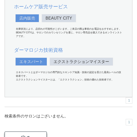
ホームケア販売サービス
店内販売
BEAUTY CITY
在庫状況により、品切れの可能性がございます。ご来店の際は事前のお電話をおすすめします。
BEAUTY CITYは、サロンでのカウンセリングを通じ、サロン専売品を購入できるオンラインスト
アです。
ダーマロジカ技術資格
エキスパート
エクストラクションマイスター
エキスパートとはダーマロジカの専門的なスキンケア知識・技術の認定を受けた最高レベルの技
術者です。
エクストラクションマイスターとは、「エクストラクション」技術の優れた技術者です。
1
検索条件のサロンはございません。
1