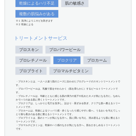
乾燥によるハリ不足
肌の敏感さ
複数の肌悩みがある
※１ 洗浄によりニキビを防ぎます
※２ 乾燥による
トリートメントサービス
プロスキン
プロパワーピール
プロレチノール
プロクリア
プロカーム
プロブライト
プロマルチビタミン
・プロスキンとは、一人一人違う肌のニーズに合わせたプログレードのスキントリートメントで
す。
・プロパワーピールは、乳酸で肌をやわらかく（肌を滑らかに）するピールトリートメントで
す。
・プロレチノールは、年齢とともに感じる肌の弾力の低下や乱れたキメが気になる方に。なめら
かでハリのある肌に導くトリートメントです。
・プロクリアは、しっかりと毛穴を洗浄し、詰まり・黒ずみを防ぎ、クリアな肌へ整えるトリー
トメントです。
・プロカームは、乾燥によるツッパリ感・赤くなったり感じやすい肌へ。うるおいを与えてしっ
とり落ち着きのある肌に整えるトリートメントです。
・プロブライトは、肌のトーンが気になる方へ。肌に潤いを与え、澄み渡るような肌に整えるト
リートメントです。
・プロマルチビタミンは、乾燥やハリ感のなさが気になる方へ。肌をひきしめるトリートメント
です。