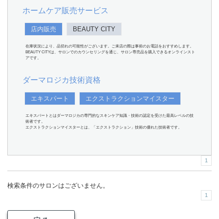
ホームケア販売サービス
店内販売
BEAUTY CITY
在庫状況により、品切れの可能性がございます。ご来店の際は事前のお電話をおすすめします。
BEAUTY CITYは、サロンでのカウンセリングを通じ、サロン専売品を購入できるオンラインスト
アです。
ダーマロジカ技術資格
エキスパート
エクストラクションマイスター
エキスパートとはダーマロジカの専門的なスキンケア知識・技術の認定を受けた最高レベルの技
術者です。
エクストラクションマイスターとは、「エクストラクション」技術の優れた技術者です。
1
検索条件のサロンはございません。
1