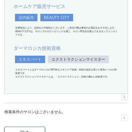
ホームケア販売サービス
店内販売
BEAUTY CITY
在庫状況により、品切れの可能性がございます。ご来店の際は事前のお電話をおすすめします。
BEAUTY CITYは、サロンでのカウンセリングを通じ、サロン専売品を購入できるオンラインスト
アです。
ダーマロジカ技術資格
エキスパート
エクストラクションマイスター
エキスパートとはダーマロジカの専門的なスキンケア知識・技術の認定を受けた最高レベルの技
術者です。
エクストラクションマイスターとは、「エクストラクション」技術の優れた技術者です。
1
検索条件のサロンはございません。
1