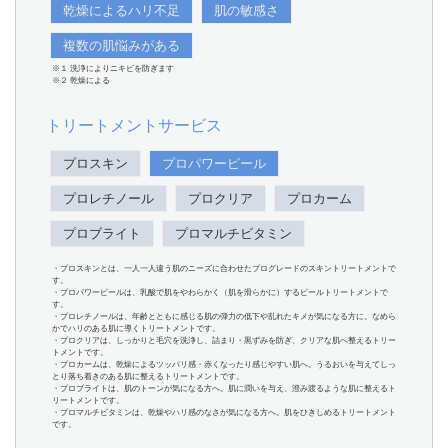
乾燥によるハリ不足
肌の敏感さ
複数の肌悩みがある
※１ 洗浄によりニキビを防ぎます
※２ 乾燥による
トリートメントサービス
プロスキン
プロパワーピール
プロレチノール
プロクリア
プロカーム
プロブライト
プロマルチビタミン
・プロスキンとは、一人一人違う肌のニーズに合わせたプログレードのスキントリートメントで
す。
・プロパワーピールは、乳酸で肌をやわらかく（肌を滑らかに）するピールトリートメントで
す。
・プロレチノールは、年齢とともに感じる肌の弾力の低下や乱れたキメが気になる方に。なめら
かでハリのある肌に導くトリートメントです。
・プロクリアは、しっかりと毛穴を洗浄し、詰まり・黒ずみを防ぎ、クリアな肌へ整えるトリー
トメントです。
・プロカームは、乾燥によるツッパリ感・赤くなったり感じやすい肌へ。うるおいを与えてしっ
とり落ち着きのある肌に整えるトリートメントです。
・プロブライトは、肌のトーンが気になる方へ。肌に潤いを与え、澄み渡るような肌に整えるト
リートメントです。
・プロマルチビタミンは、乾燥やハリ感のなさが気になる方へ。肌をひきしめるトリートメント
です。