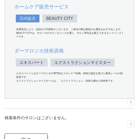
ホームケア販売サービス
店内販売
BEAUTY CITY
在庫状況により、品切れの可能性がございます。ご来店の際は事前のお電話をおすすめします。
BEAUTY CITYは、サロンでのカウンセリングを通じ、サロン専売品を購入できるオンラインスト
アです。
ダーマロジカ技術資格
エキスパート
エクストラクションマイスター
エキスパートとはダーマロジカの専門的なスキンケア知識・技術の認定を受けた最高レベルの技
術者です。
エクストラクションマイスターとは、「エクストラクション」技術の優れた技術者です。
1
検索条件のサロンはございません。
1