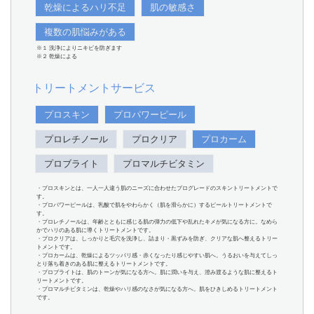
乾燥によるハリ不足
肌の敏感さ
複数の肌悩みがある
※１ 洗浄によりニキビを防ぎます
※２ 乾燥による
トリートメントサービス
プロスキン
プロパワーピール
プロレチノール
プロクリア
プロカーム
プロブライト
プロマルチビタミン
・プロスキンとは、一人一人違う肌のニーズに合わせたプログレードのスキントリートメントで
す。
・プロパワーピールは、乳酸で肌をやわらかく（肌を滑らかに）するピールトリートメントで
す。
・プロレチノールは、年齢とともに感じる肌の弾力の低下や乱れたキメが気になる方に。なめら
かでハリのある肌に導くトリートメントです。
・プロクリアは、しっかりと毛穴を洗浄し、詰まり・黒ずみを防ぎ、クリアな肌へ整えるトリー
トメントです。
・プロカームは、乾燥によるツッパリ感・赤くなったり感じやすい肌へ。うるおいを与えてしっ
とり落ち着きのある肌に整えるトリートメントです。
・プロブライトは、肌のトーンが気になる方へ。肌に潤いを与え、澄み渡るような肌に整えるト
リートメントです。
・プロマルチビタミンは、乾燥やハリ感のなさが気になる方へ。肌をひきしめるトリートメント
です。