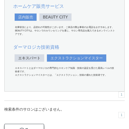
ホームケア販売サービス
店内販売
BEAUTY CITY
在庫状況により、品切れの可能性がございます。ご来店の際は事前のお電話をおすすめします。
BEAUTY CITYは、サロンでのカウンセリングを通じ、サロン専売品を購入できるオンラインスト
アです。
ダーマロジカ技術資格
エキスパート
エクストラクションマイスター
エキスパートとはダーマロジカの専門的なスキンケア知識・技術の認定を受けた最高レベルの技
術者です。
エクストラクションマイスターとは、「エクストラクション」技術の優れた技術者です。
1
検索条件のサロンはございません。
1