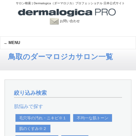
サロン検索 | Dermalogica（ダーマロジカ）プロフェッショナル 日本公式サイト
お問い合わせ
MENU
鳥取のダーマロジカサロン一覧
絞り込み検索
肌悩みで探す
毛穴等の汚れ・ニキビ※１
不均一な肌トーン
肌のくすみ※２