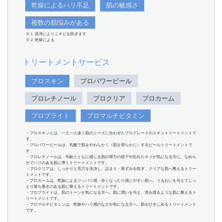
乾燥によるハリ不足
肌の敏感さ
複数の肌悩みがある
※１ 洗浄によりニキビを防ぎます
※２ 乾燥による
トリートメントサービス
プロスキン
プロパワーピール
プロレチノール
プロクリア
プロカーム
プロブライト
プロマルチビタミン
・プロスキンとは、一人一人違う肌のニーズに合わせたプログレードのスキントリートメントで
す。
・プロパワーピールは、乳酸で肌をやわらかく（肌を滑らかに）するピールトリートメントで
す。
・プロレチノールは、年齢とともに感じる肌の弾力の低下や乱れたキメが気になる方に。なめら
かでハリのある肌に導くトリートメントです。
・プロクリアは、しっかりと毛穴を洗浄し、詰まり・黒ずみを防ぎ、クリアな肌へ整えるトリー
トメントです。
・プロカームは、乾燥によるツッパリ感・赤くなったり感じやすい肌へ。うるおいを与えてしっ
とり落ち着きのある肌に整えるトリートメントです。
・プロブライトは、肌のトーンが気になる方へ。肌に潤いを与え、澄み渡るような肌に整えるト
リートメントです。
・プロマルチビタミンは、乾燥やハリ感のなさが気になる方へ。肌をひきしめるトリートメント
です。