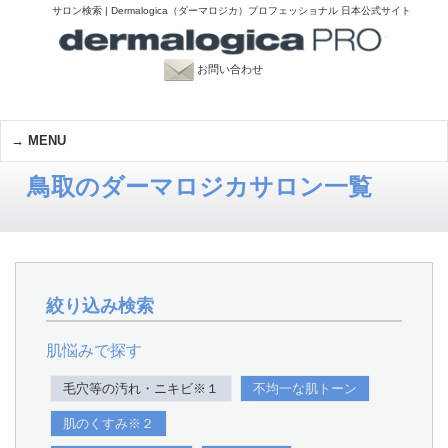
サロン検索 | Dermalogica（ダーマロジカ）プロフェッショナル 日本公式サイト
お問い合わせ
MENU
鳥取のダーマロジカサロン一覧
絞り込み検索
肌悩みで探す
毛穴等の汚れ・ニキビ※１
不均一な肌トーン
肌のくすみ※２