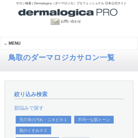
サロン検索 | Dermalogica（ダーマロジカ）プロフェッショナル 日本公式サイト
お問い合わせ
MENU
鳥取のダーマロジカサロン一覧
絞り込み検索
肌悩みで探す
毛穴等の汚れ・ニキビ※１
不均一な肌トーン
肌のくすみ※２