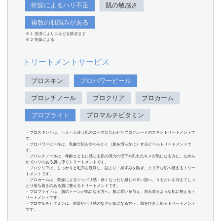
乾燥によるハリ不足
肌の敏感さ
複数の肌悩みがある
※１ 洗浄によりニキビを防ぎます
※２ 乾燥による
トリートメントサービス
プロスキン
プロパワーピール
プロレチノール
プロクリア
プロカーム
プロブライト
プロマルチビタミン
・プロスキンとは、一人一人違う肌のニーズに合わせたプログレードのスキントリートメントで
す。
・プロパワーピールは、乳酸で肌をやわらかく（肌を滑らかに）するピールトリートメントで
す。
・プロレチノールは、年齢とともに感じる肌の弾力の低下や乱れたキメが気になる方に。なめら
かでハリのある肌に導くトリートメントです。
・プロクリアは、しっかりと毛穴を洗浄し、詰まり・黒ずみを防ぎ、クリアな肌へ整えるトリー
トメントです。
・プロカームは、乾燥によるツッパリ感・赤くなったり感じやすい肌へ。うるおいを与えてしっ
とり落ち着きのある肌に整えるトリートメントです。
・プロブライトは、肌のトーンが気になる方へ。肌に潤いを与え、澄み渡るような肌に整えるト
リートメントです。
・プロマルチビタミンは、乾燥やハリ感のなさが気になる方へ。肌をひきしめるトリートメント
です。