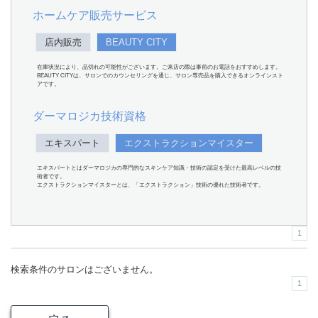
ホームケア販売サービス
店内販売
BEAUTY CITY
在庫状況により、品切れの可能性がございます。ご来店の際は事前のお電話をおすすめします。
BEAUTY CITYは、サロンでのカウンセリングを通じ、サロン専売品を購入できるオンラインスト
アです。
ダーマロジカ技術資格
エキスパート
エクストラクションマイスター
エキスパートとはダーマロジカの専門的なスキンケア知識・技術の認定を受けた最高レベルの技
術者です。
エクストラクションマイスターとは、「エクストラクション」技術の優れた技術者です。
1
検索条件のサロンはございません。
1