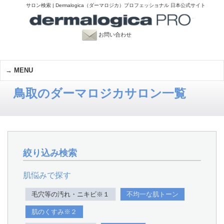
サロン検索 | Dermalogica（ダーマロジカ）プロフェッショナル 日本公式サイト
お問い合わせ
MENU
鳥取のダーマロジカサロン一覧
絞り込み検索
肌悩みで探す
毛穴等の汚れ・ニキビ※１
不均一な肌トーン
肌のくすみ※２