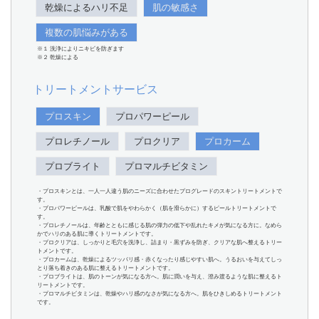
乾燥によるハリ不足
肌の敏感さ
複数の肌悩みがある
※１ 洗浄によりニキビを防ぎます
※２ 乾燥による
トリートメントサービス
プロスキン
プロパワーピール
プロレチノール
プロクリア
プロカーム
プロブライト
プロマルチビタミン
・プロスキンとは、一人一人違う肌のニーズに合わせたプログレードのスキントリートメントで
す。
・プロパワーピールは、乳酸で肌をやわらかく（肌を滑らかに）するピールトリートメントで
す。
・プロレチノールは、年齢とともに感じる肌の弾力の低下や乱れたキメが気になる方に。なめら
かでハリのある肌に導くトリートメントです。
・プロクリアは、しっかりと毛穴を洗浄し、詰まり・黒ずみを防ぎ、クリアな肌へ整えるトリー
トメントです。
・プロカームは、乾燥によるツッパリ感・赤くなったり感じやすい肌へ。うるおいを与えてしっ
とり落ち着きのある肌に整えるトリートメントです。
・プロブライトは、肌のトーンが気になる方へ。肌に潤いを与え、澄み渡るような肌に整えるト
リートメントです。
・プロマルチビタミンは、乾燥やハリ感のなさが気になる方へ。肌をひきしめるトリートメント
です。