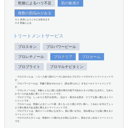
乾燥によるハリ不足
肌の敏感さ
複数の肌悩みがある
※１ 洗浄によりニキビを防ぎます
※２ 乾燥による
トリートメントサービス
プロスキン
プロパワーピール
プロレチノール
プロクリア
プロカーム
プロブライト
プロマルチビタミン
・プロスキンとは、一人一人違う肌のニーズに合わせたプログレードのスキントリートメントで
す。
・プロパワーピールは、乳酸で肌をやわらかく（肌を滑らかに）するピールトリートメントで
す。
・プロレチノールは、年齢とともに感じる肌の弾力の低下や乱れたキメが気になる方に。なめら
かでハリのある肌に導くトリートメントです。
・プロクリアは、しっかりと毛穴を洗浄し、詰まり・黒ずみを防ぎ、クリアな肌へ整えるトリー
トメントです。
・プロカームは、乾燥によるツッパリ感・赤くなったり感じやすい肌へ。うるおいを与えてしっ
とり落ち着きのある肌に整えるトリートメントです。
・プロブライトは、肌のトーンが気になる方へ。肌に潤いを与え、澄み渡るような肌に整えるト
リートメントです。
・プロマルチビタミンは、乾燥やハリ感のなさが気になる方へ。肌をひきしめるトリートメント
です。