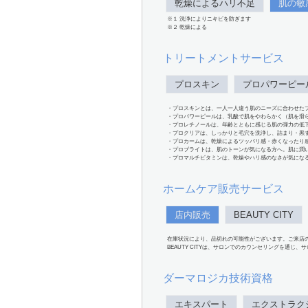
乾燥によるハリ不足
肌の敏
※１ 洗浄によりニキビを防ぎます
※２ 乾燥による
トリートメントサービス
プロスキン
プロパワーピー
・プロスキンとは、一人一人違う肌のニーズに合わせた
・プロパワーピールは、乳酸で肌をやわらかく（肌を滑
・プロレチノールは、年齢とともに感じる肌の弾力の低
・プロクリアは、しっかりと毛穴を洗浄し、詰まり・黒
・プロカームは、乾燥によるツッパリ感・赤くなったり
・プロブライトは、肌のトーンが気になる方へ。肌に潤
・プロマルチビタミンは、乾燥やハリ感のなさが気にな
ホームケア販売サービス
店内販売
BEAUTY CITY
在庫状況により、品切れの可能性がございます。ご来店
BEAUTY CITYは、サロンでのカウンセリングを通じ
ダーマロジカ技術資格
エキスパート
エクストラク