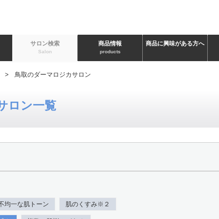
ト
サロン検索
商品情報
商品に興味がある方へ
Salon
products
> 鳥取のダーマロジカサロン
サロン一覧
不均一な肌トーン
肌のくすみ※２