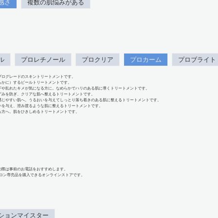
感さ
複数の肌悩みがある
ル
プロレチノール
プロクリア
プロカーム
プロブライト
プログレードのスキントリートメントです。
らかに）するピールトリートメントです。
下や乱れたキメが気になる方に。なめらかでハリのある肌に導くトリートメントです。
ずみを防ぎ、クリアな肌へ整えるトリートメントです。
感じやすい肌へ。うるおいを与えてしっとり落ち着きのある肌に整えるトリートメントです。
いを与え、澄み渡るような肌に整えるトリートメントです。
る方へ。肌をひきしめるトリートメントです。
の際は事前のお電話をおすすめします。
、サロン専売品を購入できるオンラインストアです。
ションマイスター