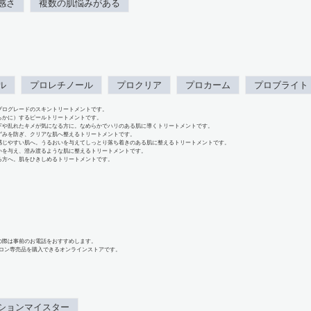
感さ
複数の肌悩みがある
ル
プロレチノール
プロクリア
プロカーム
プロブライト
プログレードのスキントリートメントです。
らかに）するピールトリートメントです。
下や乱れたキメが気になる方に。なめらかでハリのある肌に導くトリートメントです。
ずみを防ぎ、クリアな肌へ整えるトリートメントです。
感じやすい肌へ。うるおいを与えてしっとり落ち着きのある肌に整えるトリートメントです。
いを与え、澄み渡るような肌に整えるトリートメントです。
る方へ。肌をひきしめるトリートメントです。
の際は事前のお電話をおすすめします。
、サロン専売品を購入できるオンラインストアです。
ションマイスター