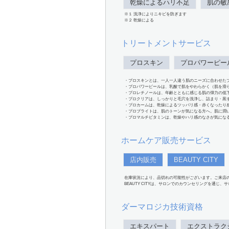
乾燥によるハリ不足
肌の敏
※１ 洗浄によりニキビを防ぎます
※２ 乾燥による
トリートメントサービス
プロスキン
プロパワーピー
・プロスキンとは、一人一人違う肌のニーズに合わせた
・プロパワーピールは、乳酸で肌をやわらかく（肌を滑
・プロレチノールは、年齢とともに感じる肌の弾力の低
・プロクリアは、しっかりと毛穴を洗浄し、詰まり・黒
・プロカームは、乾燥によるツッパリ感・赤くなったり
・プロブライトは、肌のトーンが気になる方へ。肌に潤
・プロマルチビタミンは、乾燥やハリ感のなさが気にな
ホームケア販売サービス
店内販売
BEAUTY CITY
在庫状況により、品切れの可能性がございます。ご来店
BEAUTY CITYは、サロンでのカウンセリングを通じ
ダーマロジカ技術資格
エキスパート
エクストラク