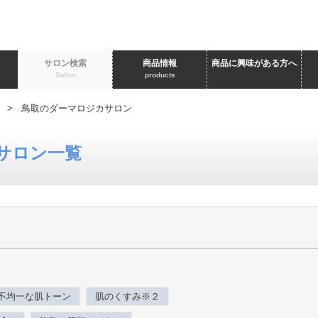
ト
サロン検索
商品情報
商品に興味がある方へ
Salon
products
> 鳥取のダーマロジカサロン
サロン一覧
不均一な肌トーン
肌のくすみ※２