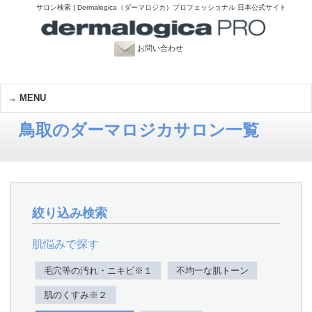
サロン検索 | Dermalogica（ダーマロジカ）プロフェッショナル 日本公式サイト
お問い合わせ
MENU
鳥取のダーマロジカサロン一覧
絞り込み検索
肌悩みで探す
毛穴等の汚れ・ニキビ※１
不均一な肌トーン
肌のくすみ※２