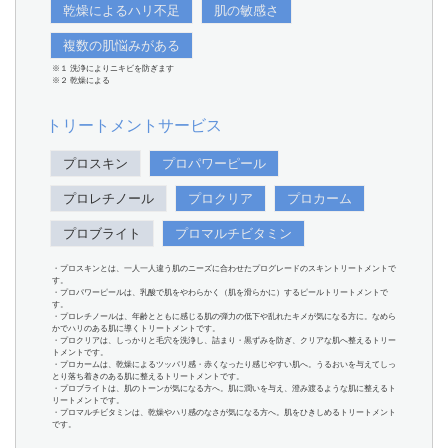
乾燥によるハリ不足
肌の敏感さ
複数の肌悩みがある
※１ 洗浄によりニキビを防ぎます
※２ 乾燥による
トリートメントサービス
プロスキン
プロパワーピール
プロレチノール
プロクリア
プロカーム
プロブライト
プロマルチビタミン
・プロスキンとは、一人一人違う肌のニーズに合わせたプログレードのスキントリートメントで
す。
・プロパワーピールは、乳酸で肌をやわらかく（肌を滑らかに）するピールトリートメントで
す。
・プロレチノールは、年齢とともに感じる肌の弾力の低下や乱れたキメが気になる方に。なめら
かでハリのある肌に導くトリートメントです。
・プロクリアは、しっかりと毛穴を洗浄し、詰まり・黒ずみを防ぎ、クリアな肌へ整えるトリー
トメントです。
・プロカームは、乾燥によるツッパリ感・赤くなったり感じやすい肌へ。うるおいを与えてしっ
とり落ち着きのある肌に整えるトリートメントです。
・プロブライトは、肌のトーンが気になる方へ。肌に潤いを与え、澄み渡るような肌に整えるト
リートメントです。
・プロマルチビタミンは、乾燥やハリ感のなさが気になる方へ。肌をひきしめるトリートメント
です。