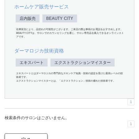
ホームケア販売サービス
店内販売
BEAUTY CITY
在庫状況により、品切れの可能性がございます。ご来店の際は事前のお電話をおすすめします。
BEAUTY CITYは、サロンでのカウンセリングを通じ、サロン専売品を購入できるオンラインスト
アです。
ダーマロジカ技術資格
エキスパート
エクストラクションマイスター
エキスパートとはダーマロジカの専門的なスキンケア知識・技術の認定を受けた最高レベルの技
術者です。
エクストラクションマイスターとは、「エクストラクション」技術の優れた技術者です。
1
検索条件のサロンはございません。
1