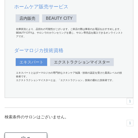
ホームケア販売サービス
店内販売
BEAUTY CITY
在庫状況により、品切れの可能性がございます。ご来店の際は事前のお電話をおすすめします。
BEAUTY CITYは、サロンでのカウンセリングを通じ、サロン専売品を購入できるオンラインスト
アです。
ダーマロジカ技術資格
エキスパート
エクストラクションマイスター
エキスパートとはダーマロジカの専門的なスキンケア知識・技術の認定を受けた最高レベルの技
術者です。
エクストラクションマイスターとは、「エクストラクション」技術の優れた技術者です。
1
検索条件のサロンはございません。
1