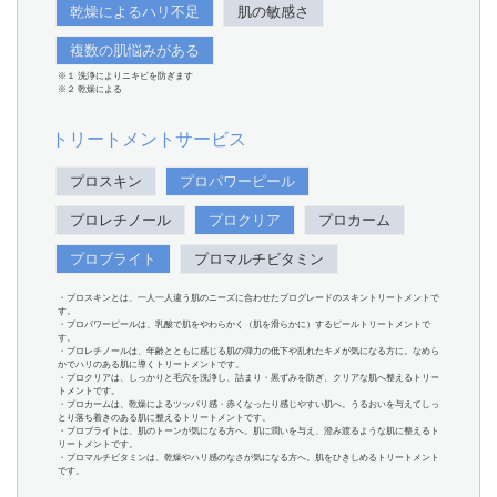
乾燥によるハリ不足
肌の敏感さ
複数の肌悩みがある
※１ 洗浄によりニキビを防ぎます
※２ 乾燥による
トリートメントサービス
プロスキン
プロパワーピール
プロレチノール
プロクリア
プロカーム
プロブライト
プロマルチビタミン
・プロスキンとは、一人一人違う肌のニーズに合わせたプログレードのスキントリートメントで
す。
・プロパワーピールは、乳酸で肌をやわらかく（肌を滑らかに）するピールトリートメントで
す。
・プロレチノールは、年齢とともに感じる肌の弾力の低下や乱れたキメが気になる方に。なめら
かでハリのある肌に導くトリートメントです。
・プロクリアは、しっかりと毛穴を洗浄し、詰まり・黒ずみを防ぎ、クリアな肌へ整えるトリー
トメントです。
・プロカームは、乾燥によるツッパリ感・赤くなったり感じやすい肌へ。うるおいを与えてしっ
とり落ち着きのある肌に整えるトリートメントです。
・プロブライトは、肌のトーンが気になる方へ。肌に潤いを与え、澄み渡るような肌に整えるト
リートメントです。
・プロマルチビタミンは、乾燥やハリ感のなさが気になる方へ。肌をひきしめるトリートメント
です。