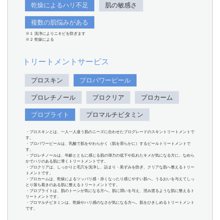
乾燥によるハリ不足
肌の敏感さ
複数の肌悩みがある
※１ 洗浄によりニキビを防ぎます
※２ 乾燥による
トリートメントサービス
プロスキン
プロパワーピール
プロレチノール
プロクリア
プロカーム
プロブライト
プロマルチビタミン
・プロスキンとは、一人一人違う肌のニーズに合わせたプログレードのスキントリートメントで
す。
・プロパワーピールは、乳酸で肌をやわらかく（肌を滑らかに）するピールトリートメントで
す。
・プロレチノールは、年齢とともに感じる肌の弾力の低下や乱れたキメが気になる方に。なめら
かでハリのある肌に導くトリートメントです。
・プロクリアは、しっかりと毛穴を洗浄し、詰まり・黒ずみを防ぎ、クリアな肌へ整えるトリー
トメントです。
・プロカームは、乾燥によるツッパリ感・赤くなったり感じやすい肌へ。うるおいを与えてしっ
とり落ち着きのある肌に整えるトリートメントです。
・プロブライトは、肌のトーンが気になる方へ。肌に潤いを与え、澄み渡るような肌に整えるト
リートメントです。
・プロマルチビタミンは、乾燥やハリ感のなさが気になる方へ。肌をひきしめるトリートメント
です。