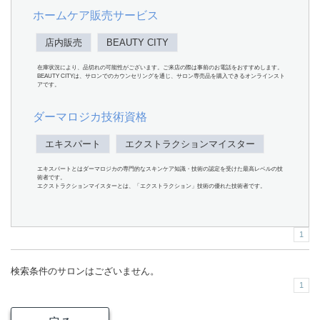
ホームケア販売サービス
店内販売
BEAUTY CITY
在庫状況により、品切れの可能性がございます。ご来店の際は事前のお電話をおすすめします。
BEAUTY CITYは、サロンでのカウンセリングを通じ、サロン専売品を購入できるオンラインスト
アです。
ダーマロジカ技術資格
エキスパート
エクストラクションマイスター
エキスパートとはダーマロジカの専門的なスキンケア知識・技術の認定を受けた最高レベルの技
術者です。
エクストラクションマイスターとは、「エクストラクション」技術の優れた技術者です。
1
検索条件のサロンはございません。
1