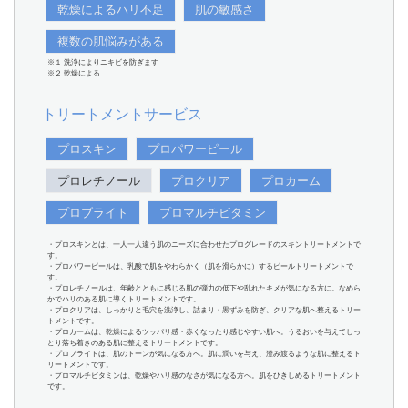
乾燥によるハリ不足
肌の敏感さ
複数の肌悩みがある
※１ 洗浄によりニキビを防ぎます
※２ 乾燥による
トリートメントサービス
プロスキン
プロパワーピール
プロレチノール
プロクリア
プロカーム
プロブライト
プロマルチビタミン
・プロスキンとは、一人一人違う肌のニーズに合わせたプログレードのスキントリートメントで
す。
・プロパワーピールは、乳酸で肌をやわらかく（肌を滑らかに）するピールトリートメントで
す。
・プロレチノールは、年齢とともに感じる肌の弾力の低下や乱れたキメが気になる方に。なめら
かでハリのある肌に導くトリートメントです。
・プロクリアは、しっかりと毛穴を洗浄し、詰まり・黒ずみを防ぎ、クリアな肌へ整えるトリー
トメントです。
・プロカームは、乾燥によるツッパリ感・赤くなったり感じやすい肌へ。うるおいを与えてしっ
とり落ち着きのある肌に整えるトリートメントです。
・プロブライトは、肌のトーンが気になる方へ。肌に潤いを与え、澄み渡るような肌に整えるト
リートメントです。
・プロマルチビタミンは、乾燥やハリ感のなさが気になる方へ。肌をひきしめるトリートメント
です。