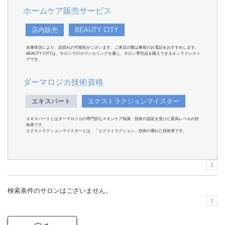
ホームケア販売サービス
店内販売
BEAUTY CITY
在庫状況により、品切れの可能性がございます。ご来店の際は事前のお電話をおすすめします。
BEAUTY CITYは、サロンでのカウンセリングを通じ、サロン専売品を購入できるオンラインスト
アです。
ダーマロジカ技術資格
エキスパート
エクストラクションマイスター
エキスパートとはダーマロジカの専門的なスキンケア知識・技術の認定を受けた最高レベルの技
術者です。
エクストラクションマイスターとは、「エクストラクション」技術の優れた技術者です。
1
検索条件のサロンはございません。
1