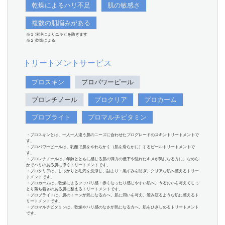
乾燥によるハリ不足
肌の敏感さ
複数の肌悩みがある
※１ 洗浄によりニキビを防ぎます
※２ 乾燥による
トリートメントサービス
プロスキン
プロパワーピール
プロレチノール
プロクリア
プロカーム
プロブライト
プロマルチビタミン
・プロスキンとは、一人一人違う肌のニーズに合わせたプログレードのスキントリートメントで
す。
・プロパワーピールは、乳酸で肌をやわらかく（肌を滑らかに）するピールトリートメントで
す。
・プロレチノールは、年齢とともに感じる肌の弾力の低下や乱れたキメが気になる方に。なめら
かでハリのある肌に導くトリートメントです。
・プロクリアは、しっかりと毛穴を洗浄し、詰まり・黒ずみを防ぎ、クリアな肌へ整えるトリー
トメントです。
・プロカームは、乾燥によるツッパリ感・赤くなったり感じやすい肌へ。うるおいを与えてしっ
とり落ち着きのある肌に整えるトリートメントです。
・プロブライトは、肌のトーンが気になる方へ。肌に潤いを与え、澄み渡るような肌に整えるト
リートメントです。
・プロマルチビタミンは、乾燥やハリ感のなさが気になる方へ。肌をひきしめるトリートメント
です。