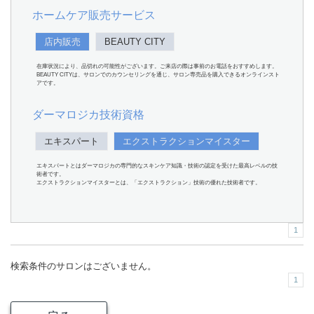
ホームケア販売サービス
店内販売
BEAUTY CITY
在庫状況により、品切れの可能性がございます。ご来店の際は事前のお電話をおすすめします。
BEAUTY CITYは、サロンでのカウンセリングを通じ、サロン専売品を購入できるオンラインスト
アです。
ダーマロジカ技術資格
エキスパート
エクストラクションマイスター
エキスパートとはダーマロジカの専門的なスキンケア知識・技術の認定を受けた最高レベルの技
術者です。
エクストラクションマイスターとは、「エクストラクション」技術の優れた技術者です。
1
検索条件のサロンはございません。
1