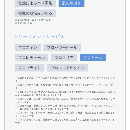
乾燥によるハリ不足
肌の敏感さ
複数の肌悩みがある
※１ 洗浄によりニキビを防ぎます
※２ 乾燥による
トリートメントサービス
プロスキン
プロパワーピール
プロレチノール
プロクリア
プロカーム
プロブライト
プロマルチビタミン
・プロスキンとは、一人一人違う肌のニーズに合わせたプログレードのスキントリートメントで
す。
・プロパワーピールは、乳酸で肌をやわらかく（肌を滑らかに）するピールトリートメントで
す。
・プロレチノールは、年齢とともに感じる肌の弾力の低下や乱れたキメが気になる方に。なめら
かでハリのある肌に導くトリートメントです。
・プロクリアは、しっかりと毛穴を洗浄し、詰まり・黒ずみを防ぎ、クリアな肌へ整えるトリー
トメントです。
・プロカームは、乾燥によるツッパリ感・赤くなったり感じやすい肌へ。うるおいを与えてしっ
とり落ち着きのある肌に整えるトリートメントです。
・プロブライトは、肌のトーンが気になる方へ。肌に潤いを与え、澄み渡るような肌に整えるト
リートメントです。
・プロマルチビタミンは、乾燥やハリ感のなさが気になる方へ。肌をひきしめるトリートメント
です。