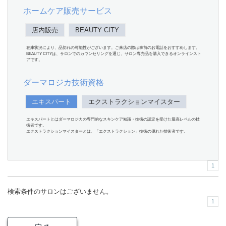
ホームケア販売サービス
店内販売
BEAUTY CITY
在庫状況により、品切れの可能性がございます。ご来店の際は事前のお電話をおすすめします。
BEAUTY CITYは、サロンでのカウンセリングを通じ、サロン専売品を購入できるオンラインスト
アです。
ダーマロジカ技術資格
エキスパート
エクストラクションマイスター
エキスパートとはダーマロジカの専門的なスキンケア知識・技術の認定を受けた最高レベルの技
術者です。
エクストラクションマイスターとは、「エクストラクション」技術の優れた技術者です。
1
検索条件のサロンはございません。
1