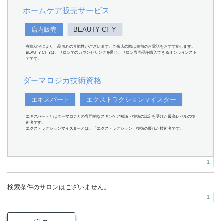
ホームケア販売サービス
店内販売
BEAUTY CITY
在庫状況により、品切れの可能性がございます。ご来店の際は事前のお電話をおすすめします。
BEAUTY CITYは、サロンでのカウンセリングを通じ、サロン専売品を購入できるオンラインスト
アです。
ダーマロジカ技術資格
エキスパート
エクストラクションマイスター
エキスパートとはダーマロジカの専門的なスキンケア知識・技術の認定を受けた最高レベルの技
術者です。
エクストラクションマイスターとは、「エクストラクション」技術の優れた技術者です。
1
検索条件のサロンはございません。
1