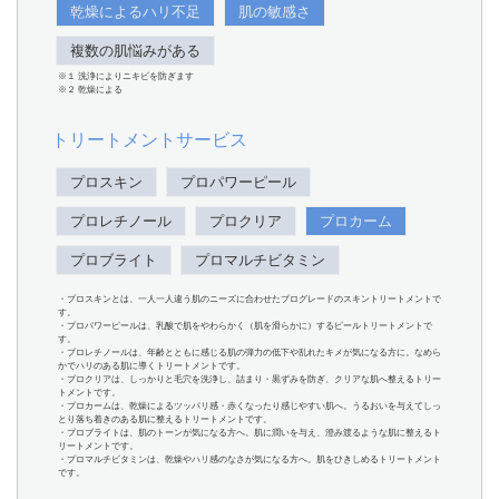
乾燥によるハリ不足
肌の敏感さ
複数の肌悩みがある
※１ 洗浄によりニキビを防ぎます
※２ 乾燥による
トリートメントサービス
プロスキン
プロパワーピール
プロレチノール
プロクリア
プロカーム
プロブライト
プロマルチビタミン
・プロスキンとは、一人一人違う肌のニーズに合わせたプログレードのスキントリートメントで
す。
・プロパワーピールは、乳酸で肌をやわらかく（肌を滑らかに）するピールトリートメントで
す。
・プロレチノールは、年齢とともに感じる肌の弾力の低下や乱れたキメが気になる方に。なめら
かでハリのある肌に導くトリートメントです。
・プロクリアは、しっかりと毛穴を洗浄し、詰まり・黒ずみを防ぎ、クリアな肌へ整えるトリー
トメントです。
・プロカームは、乾燥によるツッパリ感・赤くなったり感じやすい肌へ。うるおいを与えてしっ
とり落ち着きのある肌に整えるトリートメントです。
・プロブライトは、肌のトーンが気になる方へ。肌に潤いを与え、澄み渡るような肌に整えるト
リートメントです。
・プロマルチビタミンは、乾燥やハリ感のなさが気になる方へ。肌をひきしめるトリートメント
です。