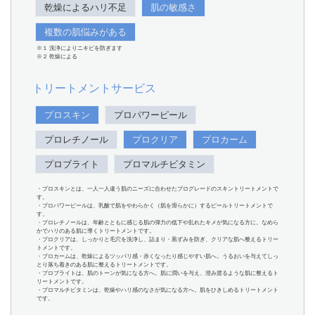
乾燥によるハリ不足
肌の敏感さ
複数の肌悩みがある
※１ 洗浄によりニキビを防ぎます
※２ 乾燥による
トリートメントサービス
プロスキン
プロパワーピール
プロレチノール
プロクリア
プロカーム
プロブライト
プロマルチビタミン
・プロスキンとは、一人一人違う肌のニーズに合わせたプログレードのスキントリートメントで
す。
・プロパワーピールは、乳酸で肌をやわらかく（肌を滑らかに）するピールトリートメントで
す。
・プロレチノールは、年齢とともに感じる肌の弾力の低下や乱れたキメが気になる方に。なめら
かでハリのある肌に導くトリートメントです。
・プロクリアは、しっかりと毛穴を洗浄し、詰まり・黒ずみを防ぎ、クリアな肌へ整えるトリー
トメントです。
・プロカームは、乾燥によるツッパリ感・赤くなったり感じやすい肌へ。うるおいを与えてしっ
とり落ち着きのある肌に整えるトリートメントです。
・プロブライトは、肌のトーンが気になる方へ。肌に潤いを与え、澄み渡るような肌に整えるト
リートメントです。
・プロマルチビタミンは、乾燥やハリ感のなさが気になる方へ。肌をひきしめるトリートメント
です。