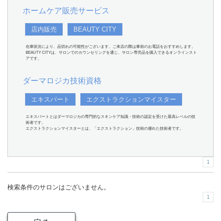
ホームケア販売サービス
店内販売
BEAUTY CITY
在庫状況により、品切れの可能性がございます。ご来店の際は事前のお電話をおすすめします。
BEAUTY CITYは、サロンでのカウンセリングを通じ、サロン専売品を購入できるオンラインスト
アです。
ダーマロジカ技術資格
エキスパート
エクストラクションマイスター
エキスパートとはダーマロジカの専門的なスキンケア知識・技術の認定を受けた最高レベルの技
術者です。
エクストラクションマイスターとは、「エクストラクション」技術の優れた技術者です。
1
検索条件のサロンはございません。
1