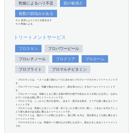
乾燥によるハリ不足
肌の敏感さ
複数の肌悩みがある
※１ 洗浄によりニキビを防ぎます
※２ 乾燥による
トリートメントサービス
プロスキン
プロパワーピール
プロレチノール
プロクリア
プロカーム
プロブライト
プロマルチビタミン
・プロスキンとは、一人一人違う肌のニーズに合わせたプログレードのスキントリートメントで
す。
・プロパワーピールは、乳酸で肌をやわらかく（肌を滑らかに）するピールトリートメントで
す。
・プロレチノールは、年齢とともに感じる肌の弾力の低下や乱れたキメが気になる方に。なめら
かでハリのある肌に導くトリートメントです。
・プロクリアは、しっかりと毛穴を洗浄し、詰まり・黒ずみを防ぎ、クリアな肌へ整えるトリー
トメントです。
・プロカームは、乾燥によるツッパリ感・赤くなったり感じやすい肌へ。うるおいを与えてしっ
とり落ち着きのある肌に整えるトリートメントです。
・プロブライトは、肌のトーンが気になる方へ。肌に潤いを与え、澄み渡るような肌に整えるト
リートメントです。
・プロマルチビタミンは、乾燥やハリ感のなさが気になる方へ。肌をひきしめるトリートメント
です。