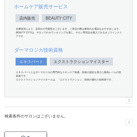
ホームケア販売サービス
店内販売
BEAUTY CITY
在庫状況により、品切れの可能性がございます。ご来店の際は事前のお電話をおすすめします。
BEAUTY CITYは、サロンでのカウンセリングを通じ、サロン専売品を購入できるオンラインスト
アです。
ダーマロジカ技術資格
エキスパート
エクストラクションマイスター
エキスパートとはダーマロジカの専門的なスキンケア知識・技術の認定を受けた最高レベルの技
術者です。
エクストラクションマイスターとは、「エクストラクション」技術の優れた技術者です。
1
検索条件のサロンはございません。
1