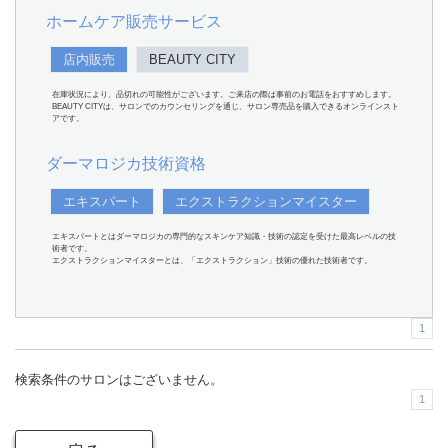
ホームケア販売サービス
店内販売
BEAUTY CITY
在庫状況により、品切れの可能性がございます。ご来店の際は事前のお電話をおすすめします。
BEAUTY CITYは、サロンでのカウンセリングを通じ、サロン専売品を購入できるオンラインスト
アです。
ダーマロジカ技術資格
エキスパート
エクストラクションマイスター
エキスパートとはダーマロジカの専門的なスキンケア知識・技術の認定を受けた最高レベルの技
術者です。
エクストラクションマイスターとは、「エクストラクション」技術の優れた技術者です。
1
検索条件のサロンはございません。
1