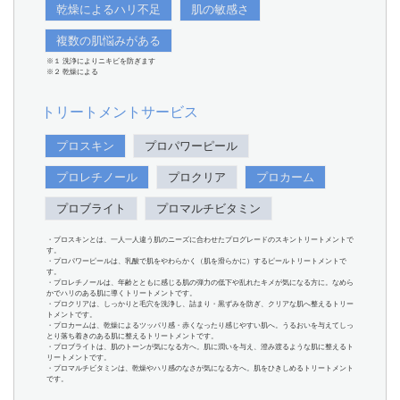
乾燥によるハリ不足
肌の敏感さ
複数の肌悩みがある
※１ 洗浄によりニキビを防ぎます
※２ 乾燥による
トリートメントサービス
プロスキン
プロパワーピール
プロレチノール
プロクリア
プロカーム
プロブライト
プロマルチビタミン
・プロスキンとは、一人一人違う肌のニーズに合わせたプログレードのスキントリートメントで
す。
・プロパワーピールは、乳酸で肌をやわらかく（肌を滑らかに）するピールトリートメントで
す。
・プロレチノールは、年齢とともに感じる肌の弾力の低下や乱れたキメが気になる方に。なめら
かでハリのある肌に導くトリートメントです。
・プロクリアは、しっかりと毛穴を洗浄し、詰まり・黒ずみを防ぎ、クリアな肌へ整えるトリー
トメントです。
・プロカームは、乾燥によるツッパリ感・赤くなったり感じやすい肌へ。うるおいを与えてしっ
とり落ち着きのある肌に整えるトリートメントです。
・プロブライトは、肌のトーンが気になる方へ。肌に潤いを与え、澄み渡るような肌に整えるト
リートメントです。
・プロマルチビタミンは、乾燥やハリ感のなさが気になる方へ。肌をひきしめるトリートメント
です。