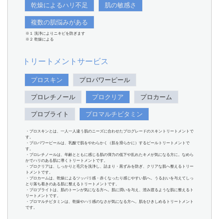
乾燥によるハリ不足
肌の敏感さ
複数の肌悩みがある
※１ 洗浄によりニキビを防ぎます
※２ 乾燥による
トリートメントサービス
プロスキン
プロパワーピール
プロレチノール
プロクリア
プロカーム
プロブライト
プロマルチビタミン
・プロスキンとは、一人一人違う肌のニーズに合わせたプログレードのスキントリートメントで
す。
・プロパワーピールは、乳酸で肌をやわらかく（肌を滑らかに）するピールトリートメントで
す。
・プロレチノールは、年齢とともに感じる肌の弾力の低下や乱れたキメが気になる方に。なめら
かでハリのある肌に導くトリートメントです。
・プロクリアは、しっかりと毛穴を洗浄し、詰まり・黒ずみを防ぎ、クリアな肌へ整えるトリー
トメントです。
・プロカームは、乾燥によるツッパリ感・赤くなったり感じやすい肌へ。うるおいを与えてしっ
とり落ち着きのある肌に整えるトリートメントです。
・プロブライトは、肌のトーンが気になる方へ。肌に潤いを与え、澄み渡るような肌に整えるト
リートメントです。
・プロマルチビタミンは、乾燥やハリ感のなさが気になる方へ。肌をひきしめるトリートメント
です。