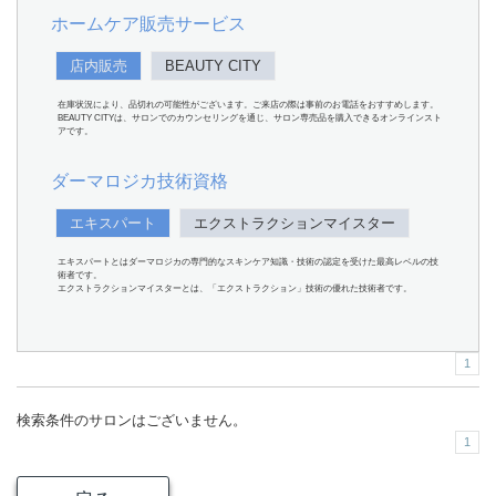
ホームケア販売サービス
店内販売
BEAUTY CITY
在庫状況により、品切れの可能性がございます。ご来店の際は事前のお電話をおすすめします。
BEAUTY CITYは、サロンでのカウンセリングを通じ、サロン専売品を購入できるオンラインスト
アです。
ダーマロジカ技術資格
エキスパート
エクストラクションマイスター
エキスパートとはダーマロジカの専門的なスキンケア知識・技術の認定を受けた最高レベルの技
術者です。
エクストラクションマイスターとは、「エクストラクション」技術の優れた技術者です。
1
検索条件のサロンはございません。
1