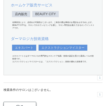
ホームケア販売サービス
店内販売
BEAUTY CITY
在庫状況により、品切れの可能性がございます。ご来店の際は事前のお電話をおすすめします。
BEAUTY CITYは、サロンでのカウンセリングを通じ、サロン専売品を購入できるオンラインスト
アです。
ダーマロジカ技術資格
エキスパート
エクストラクションマイスター
エキスパートとはダーマロジカの専門的なスキンケア知識・技術の認定を受けた最高レベルの技
術者です。
エクストラクションマイスターとは、「エクストラクション」技術の優れた技術者です。
1
検索条件のサロンはございません。
1