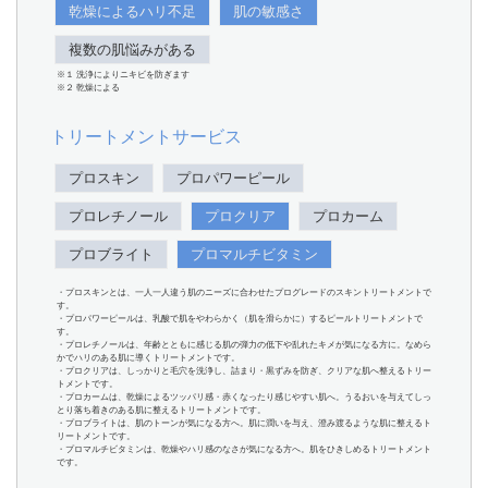
乾燥によるハリ不足
肌の敏感さ
複数の肌悩みがある
※１ 洗浄によりニキビを防ぎます
※２ 乾燥による
トリートメントサービス
プロスキン
プロパワーピール
プロレチノール
プロクリア
プロカーム
プロブライト
プロマルチビタミン
・プロスキンとは、一人一人違う肌のニーズに合わせたプログレードのスキントリートメントで
す。
・プロパワーピールは、乳酸で肌をやわらかく（肌を滑らかに）するピールトリートメントで
す。
・プロレチノールは、年齢とともに感じる肌の弾力の低下や乱れたキメが気になる方に。なめら
かでハリのある肌に導くトリートメントです。
・プロクリアは、しっかりと毛穴を洗浄し、詰まり・黒ずみを防ぎ、クリアな肌へ整えるトリー
トメントです。
・プロカームは、乾燥によるツッパリ感・赤くなったり感じやすい肌へ。うるおいを与えてしっ
とり落ち着きのある肌に整えるトリートメントです。
・プロブライトは、肌のトーンが気になる方へ。肌に潤いを与え、澄み渡るような肌に整えるト
リートメントです。
・プロマルチビタミンは、乾燥やハリ感のなさが気になる方へ。肌をひきしめるトリートメント
です。