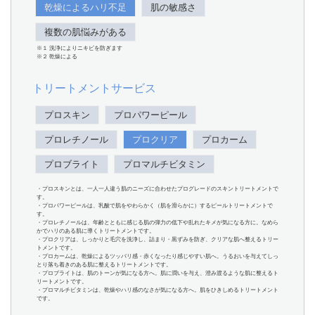
乾燥によるハリ不足
肌の敏感さ
複数の肌悩みがある
※１ 洗浄によりニキビを防ぎます
※２ 乾燥による
トリートメントサービス
プロスキン
プロパワーピール
プロレチノール
プロクリア
プロカーム
プロブライト
プロマルチビタミン
・プロスキンとは、一人一人違う肌のニーズに合わせたプログレードのスキントリートメントで
す。
・プロパワーピールは、乳酸で肌をやわらかく（肌を滑らかに）するピールトリートメントで
す。
・プロレチノールは、年齢とともに感じる肌の弾力の低下や乱れたキメが気になる方に。なめら
かでハリのある肌に導くトリートメントです。
・プロクリアは、しっかりと毛穴を洗浄し、詰まり・黒ずみを防ぎ、クリアな肌へ整えるトリー
トメントです。
・プロカームは、乾燥によるツッパリ感・赤くなったり感じやすい肌へ。うるおいを与えてしっ
とり落ち着きのある肌に整えるトリートメントです。
・プロブライトは、肌のトーンが気になる方へ。肌に潤いを与え、澄み渡るような肌に整えるト
リートメントです。
・プロマルチビタミンは、乾燥やハリ感のなさが気になる方へ。肌をひきしめるトリートメント
です。