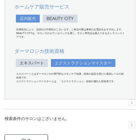
ホームケア販売サービス
店内販売
BEAUTY CITY
在庫状況により、品切れの可能性がございます。ご来店の際は事前のお電話をおすすめします。
BEAUTY CITYは、サロンでのカウンセリングを通じ、サロン専売品を購入できるオンラインスト
アです。
ダーマロジカ技術資格
エキスパート
エクストラクションマイスター
エキスパートとはダーマロジカの専門的なスキンケア知識・技術の認定を受けた最高レベルの技
術者です。
エクストラクションマイスターとは、「エクストラクション」技術の優れた技術者です。
1
検索条件のサロンはございません。
1