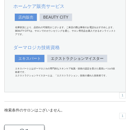
ホームケア販売サービス
店内販売
BEAUTY CITY
在庫状況により、品切れの可能性がございます。ご来店の際は事前のお電話をおすすめします。
BEAUTY CITYは、サロンでのカウンセリングを通じ、サロン専売品を購入できるオンラインスト
アです。
ダーマロジカ技術資格
エキスパート
エクストラクションマイスター
エキスパートとはダーマロジカの専門的なスキンケア知識・技術の認定を受けた最高レベルの技
術者です。
エクストラクションマイスターとは、「エクストラクション」技術の優れた技術者です。
1
検索条件のサロンはございません。
1