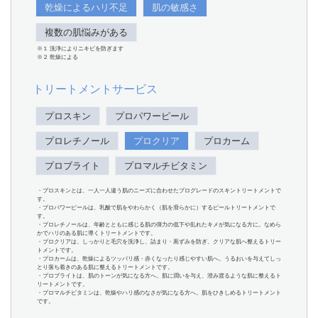
乾燥によるハリ不足
肌の敏感さ
複数の肌悩みがある
※１ 洗浄によりニキビを防ぎます
※２ 乾燥による
トリートメントサービス
プロスキン
プロパワーピール
プロレチノール
プロクリア
プロカーム
プロブライト
プロマルチビタミン
・プロスキンとは、一人一人違う肌のニーズに合わせたプログレードのスキントリートメントで
す。
・プロパワーピールは、乳酸で肌をやわらかく（肌を滑らかに）するピールトリートメントで
す。
・プロレチノールは、年齢とともに感じる肌の弾力の低下や乱れたキメが気になる方に。なめら
かでハリのある肌に導くトリートメントです。
・プロクリアは、しっかりと毛穴を洗浄し、詰まり・黒ずみを防ぎ、クリアな肌へ整えるトリー
トメントです。
・プロカームは、乾燥によるツッパリ感・赤くなったり感じやすい肌へ。うるおいを与えてしっ
とり落ち着きのある肌に整えるトリートメントです。
・プロブライトは、肌のトーンが気になる方へ。肌に潤いを与え、澄み渡るような肌に整えるト
リートメントです。
・プロマルチビタミンは、乾燥やハリ感のなさが気になる方へ。肌をひきしめるトリートメント
です。