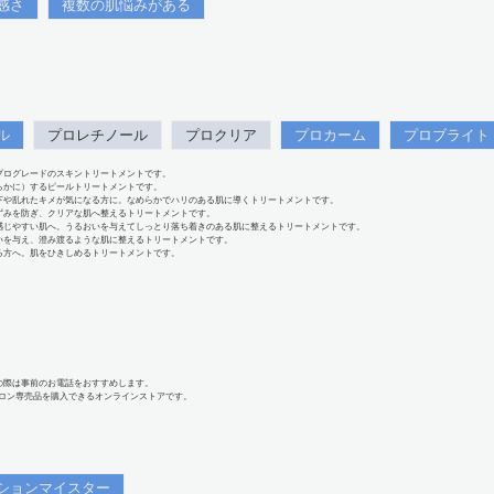
感さ
複数の肌悩みがある
ル
プロレチノール
プロクリア
プロカーム
プロブライト
プログレードのスキントリートメントです。
らかに）するピールトリートメントです。
下や乱れたキメが気になる方に。なめらかでハリのある肌に導くトリートメントです。
ずみを防ぎ、クリアな肌へ整えるトリートメントです。
感じやすい肌へ。うるおいを与えてしっとり落ち着きのある肌に整えるトリートメントです。
いを与え、澄み渡るような肌に整えるトリートメントです。
る方へ。肌をひきしめるトリートメントです。
の際は事前のお電話をおすすめします。
、サロン専売品を購入できるオンラインストアです。
ションマイスター