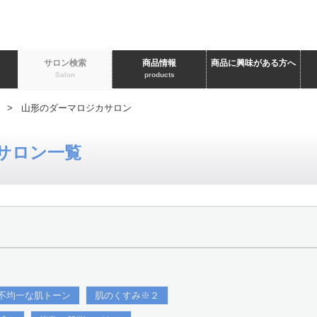
ト
サロン検索
商品情報
商品に興味がある方へ
Salon
products
> 山形のダーマロジカサロン
サロン一覧
不均一な肌トーン
肌のくすみ※２