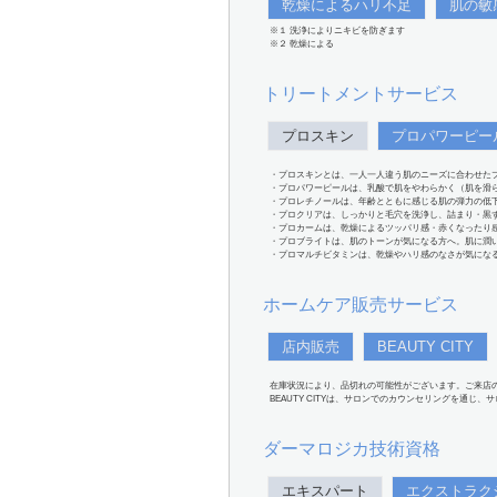
乾燥によるハリ不足
肌の敏
※１ 洗浄によりニキビを防ぎます
※２ 乾燥による
トリートメントサービス
プロスキン
プロパワーピー
・プロスキンとは、一人一人違う肌のニーズに合わせた
・プロパワーピールは、乳酸で肌をやわらかく（肌を滑
・プロレチノールは、年齢とともに感じる肌の弾力の低
・プロクリアは、しっかりと毛穴を洗浄し、詰まり・黒
・プロカームは、乾燥によるツッパリ感・赤くなったり
・プロブライトは、肌のトーンが気になる方へ。肌に潤
・プロマルチビタミンは、乾燥やハリ感のなさが気にな
ホームケア販売サービス
店内販売
BEAUTY CITY
在庫状況により、品切れの可能性がございます。ご来店
BEAUTY CITYは、サロンでのカウンセリングを通じ
ダーマロジカ技術資格
エキスパート
エクストラク