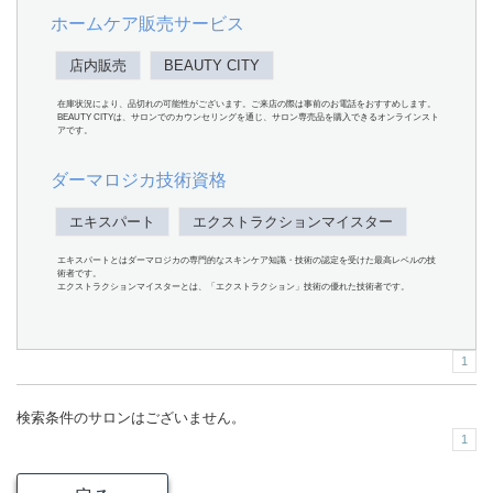
ホームケア販売サービス
店内販売
BEAUTY CITY
在庫状況により、品切れの可能性がございます。ご来店の際は事前のお電話をおすすめします。
BEAUTY CITYは、サロンでのカウンセリングを通じ、サロン専売品を購入できるオンラインスト
アです。
ダーマロジカ技術資格
エキスパート
エクストラクションマイスター
エキスパートとはダーマロジカの専門的なスキンケア知識・技術の認定を受けた最高レベルの技
術者です。
エクストラクションマイスターとは、「エクストラクション」技術の優れた技術者です。
1
検索条件のサロンはございません。
1