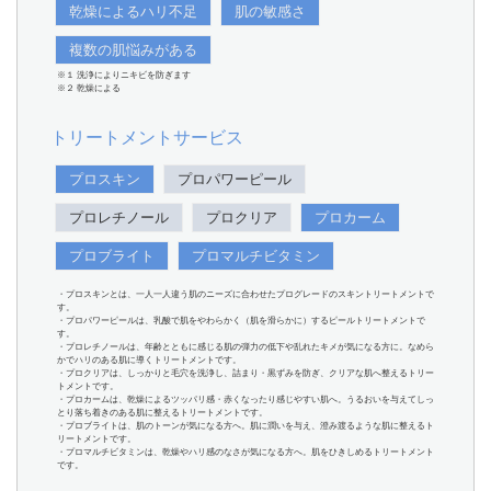
乾燥によるハリ不足
肌の敏感さ
複数の肌悩みがある
※１ 洗浄によりニキビを防ぎます
※２ 乾燥による
トリートメントサービス
プロスキン
プロパワーピール
プロレチノール
プロクリア
プロカーム
プロブライト
プロマルチビタミン
・プロスキンとは、一人一人違う肌のニーズに合わせたプログレードのスキントリートメントで
す。
・プロパワーピールは、乳酸で肌をやわらかく（肌を滑らかに）するピールトリートメントで
す。
・プロレチノールは、年齢とともに感じる肌の弾力の低下や乱れたキメが気になる方に。なめら
かでハリのある肌に導くトリートメントです。
・プロクリアは、しっかりと毛穴を洗浄し、詰まり・黒ずみを防ぎ、クリアな肌へ整えるトリー
トメントです。
・プロカームは、乾燥によるツッパリ感・赤くなったり感じやすい肌へ。うるおいを与えてしっ
とり落ち着きのある肌に整えるトリートメントです。
・プロブライトは、肌のトーンが気になる方へ。肌に潤いを与え、澄み渡るような肌に整えるト
リートメントです。
・プロマルチビタミンは、乾燥やハリ感のなさが気になる方へ。肌をひきしめるトリートメント
です。