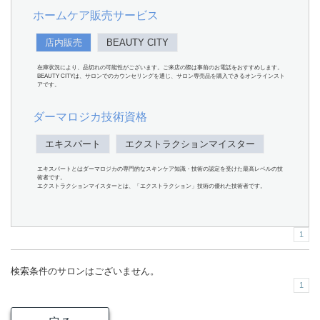
ホームケア販売サービス
店内販売
BEAUTY CITY
在庫状況により、品切れの可能性がございます。ご来店の際は事前のお電話をおすすめします。
BEAUTY CITYは、サロンでのカウンセリングを通じ、サロン専売品を購入できるオンラインスト
アです。
ダーマロジカ技術資格
エキスパート
エクストラクションマイスター
エキスパートとはダーマロジカの専門的なスキンケア知識・技術の認定を受けた最高レベルの技
術者です。
エクストラクションマイスターとは、「エクストラクション」技術の優れた技術者です。
1
検索条件のサロンはございません。
1