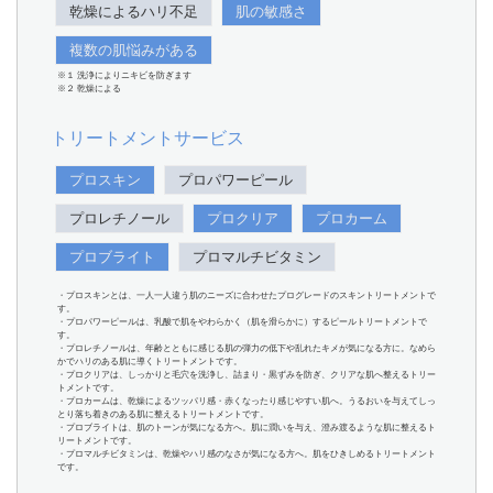
乾燥によるハリ不足
肌の敏感さ
複数の肌悩みがある
※１ 洗浄によりニキビを防ぎます
※２ 乾燥による
トリートメントサービス
プロスキン
プロパワーピール
プロレチノール
プロクリア
プロカーム
プロブライト
プロマルチビタミン
・プロスキンとは、一人一人違う肌のニーズに合わせたプログレードのスキントリートメントで
す。
・プロパワーピールは、乳酸で肌をやわらかく（肌を滑らかに）するピールトリートメントで
す。
・プロレチノールは、年齢とともに感じる肌の弾力の低下や乱れたキメが気になる方に。なめら
かでハリのある肌に導くトリートメントです。
・プロクリアは、しっかりと毛穴を洗浄し、詰まり・黒ずみを防ぎ、クリアな肌へ整えるトリー
トメントです。
・プロカームは、乾燥によるツッパリ感・赤くなったり感じやすい肌へ。うるおいを与えてしっ
とり落ち着きのある肌に整えるトリートメントです。
・プロブライトは、肌のトーンが気になる方へ。肌に潤いを与え、澄み渡るような肌に整えるト
リートメントです。
・プロマルチビタミンは、乾燥やハリ感のなさが気になる方へ。肌をひきしめるトリートメント
です。