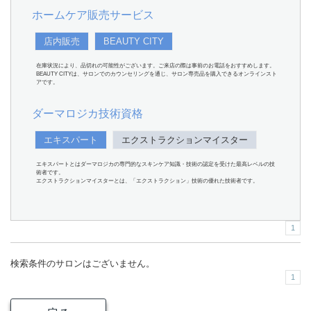
ホームケア販売サービス
店内販売
BEAUTY CITY
在庫状況により、品切れの可能性がございます。ご来店の際は事前のお電話をおすすめします。
BEAUTY CITYは、サロンでのカウンセリングを通じ、サロン専売品を購入できるオンラインスト
アです。
ダーマロジカ技術資格
エキスパート
エクストラクションマイスター
エキスパートとはダーマロジカの専門的なスキンケア知識・技術の認定を受けた最高レベルの技
術者です。
エクストラクションマイスターとは、「エクストラクション」技術の優れた技術者です。
1
検索条件のサロンはございません。
1