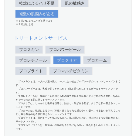
乾燥によるハリ不足
肌の敏感さ
複数の肌悩みがある
※１ 洗浄によりニキビを防ぎます
※２ 乾燥による
トリートメントサービス
プロスキン
プロパワーピール
プロレチノール
プロクリア
プロカーム
プロブライト
プロマルチビタミン
・プロスキンとは、一人一人違う肌のニーズに合わせたプログレードのスキントリートメントで
す。
・プロパワーピールは、乳酸で肌をやわらかく（肌を滑らかに）するピールトリートメントで
す。
・プロレチノールは、年齢とともに感じる肌の弾力の低下や乱れたキメが気になる方に。なめら
かでハリのある肌に導くトリートメントです。
・プロクリアは、しっかりと毛穴を洗浄し、詰まり・黒ずみを防ぎ、クリアな肌へ整えるトリー
トメントです。
・プロカームは、乾燥によるツッパリ感・赤くなったり感じやすい肌へ。うるおいを与えてしっ
とり落ち着きのある肌に整えるトリートメントです。
・プロブライトは、肌のトーンが気になる方へ。肌に潤いを与え、澄み渡るような肌に整えるト
リートメントです。
・プロマルチビタミンは、乾燥やハリ感のなさが気になる方へ。肌をひきしめるトリートメント
です。