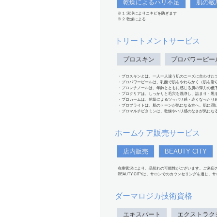
乾燥によるハリ不足
肌の敏
※１ 洗浄によりニキビを防ぎます
※２ 乾燥による
トリートメントサービス
プロスキン
プロパワーピー
・プロスキンとは、一人一人違う肌のニーズに合わせた
・プロパワーピールは、乳酸で肌をやわらかく（肌を滑
・プロレチノールは、年齢とともに感じる肌の弾力の低
・プロクリアは、しっかりと毛穴を洗浄し、詰まり・黒
・プロカームは、乾燥によるツッパリ感・赤くなったり
・プロブライトは、肌のトーンが気になる方へ。肌に潤
・プロマルチビタミンは、乾燥やハリ感のなさが気にな
ホームケア販売サービス
店内販売
BEAUTY CITY
在庫状況により、品切れの可能性がございます。ご来店
BEAUTY CITYは、サロンでのカウンセリングを通じ
ダーマロジカ技術資格
エキスパート
エクストラク