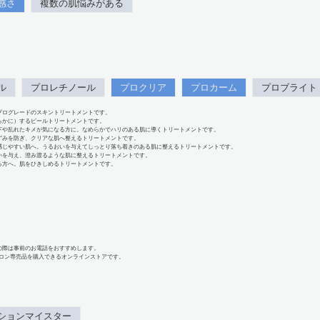
感さ
複数の肌悩みがある
ル
プロレチノール
プロクリア
プロカーム
プロブライト
プログレードのスキントリートメントです。
らかに）するピールトリートメントです。
下や乱れたキメが気になる方に。なめらかでハリのある肌に導くトリートメントです。
ずみを防ぎ、クリアな肌へ整えるトリートメントです。
感じやすい肌へ。うるおいを与えてしっとり落ち着きのある肌に整えるトリートメントです。
いを与え、澄み渡るような肌に整えるトリートメントです。
る方へ。肌をひきしめるトリートメントです。
の際は事前のお電話をおすすめします。
、サロン専売品を購入できるオンラインストアです。
ションマイスター