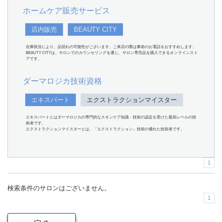
ホームケア販売サービス
店内販売
BEAUTY CITY
在庫状況により、品切れの可能性がございます。ご来店の際は事前のお電話をおすすめします。
BEAUTY CITYは、サロンでのカウンセリングを通じ、サロン専売品を購入できるオンラインスト
アです。
ダーマロジカ技術資格
エキスパート
エクストラクションマイスター
エキスパートとはダーマロジカの専門的なスキンケア知識・技術の認定を受けた最高レベルの技
術者です。
エクストラクションマイスターとは、「エクストラクション」技術の優れた技術者です。
1
検索条件のサロンはございません。
1