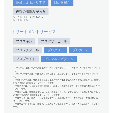
乾燥によるハリ不足
肌の敏感さ
複数の肌悩みがある
※１ 洗浄によりニキビを防ぎます
※２ 乾燥による
トリートメントサービス
プロスキン
プロパワーピール
プロレチノール
プロクリア
プロカーム
プロブライト
プロマルチビタミン
・プロスキンとは、一人一人違う肌のニーズに合わせたプログレードのスキントリートメントで
す。
・プロパワーピールは、乳酸で肌をやわらかく（肌を滑らかに）するピールトリートメントで
す。
・プロレチノールは、年齢とともに感じる肌の弾力の低下や乱れたキメが気になる方に。なめら
かでハリのある肌に導くトリートメントです。
・プロクリアは、しっかりと毛穴を洗浄し、詰まり・黒ずみを防ぎ、クリアな肌へ整えるトリー
トメントです。
・プロカームは、乾燥によるツッパリ感・赤くなったり感じやすい肌へ。うるおいを与えてしっ
とり落ち着きのある肌に整えるトリートメントです。
・プロブライトは、肌のトーンが気になる方へ。肌に潤いを与え、澄み渡るような肌に整えるト
リートメントです。
・プロマルチビタミンは、乾燥やハリ感のなさが気になる方へ。肌をひきしめるトリートメント
です。