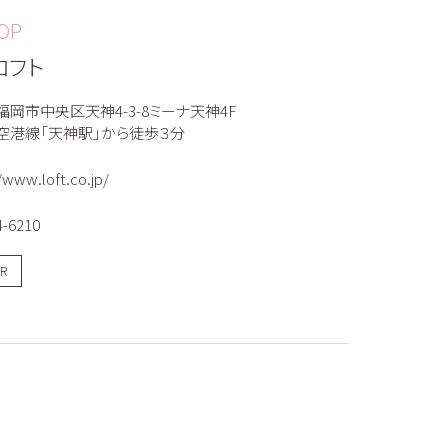
OP
ロフト
福岡市中央区天神4-3-8ミーナ天神4F
空港線「天神駅」から徒歩３分
/www.loft.co.jp/
4-6210
R